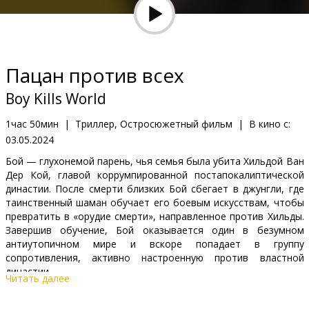
Кинозакуски
B2B
Пацан против всех
Клуб
Boy Kills World
1час 50мин
|
Триллер, Остросюжетный фильм
|
В кино с:
03.05.2024
Бой — глухонемой парень, чья семья была убита Хильдой Ван
Дер Кой, главой коррумпированной постапокалиптической
династии. После смерти близких Бой сбегает в джунгли, где
таинственный шаман обучает его боевым искусствам, чтобы
превратить в «орудие смерти», направленное против Хильды.
Завершив обучение, Бой оказывается один в безумном
антиутопичном мире и вскоре попадает в группу
сопротивления, активно настроенную против властной
династии.
Читать далее
Фильм на английском языке с субтитрами на латышском и