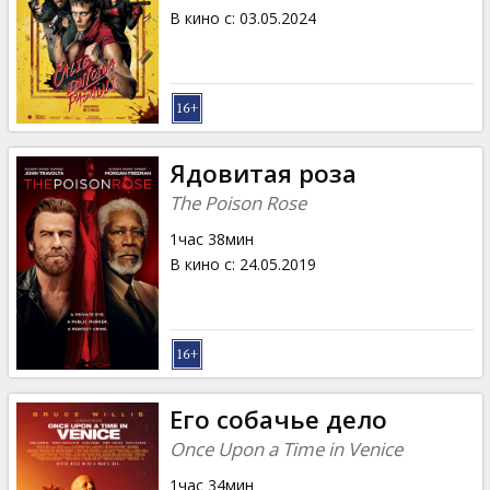
В кино с
:
03.05.2024
Ядовитая роза
The Poison Rose
1час 38мин
В кино с
:
24.05.2019
Его собачье дело
Once Upon a Time in Venice
1час 34мин