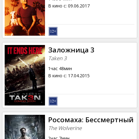
В кино с
:
09.06.2017
Заложница 3
Taken 3
1час 48мин
В кино с
:
17.04.2015
Росомаха: Бессмертный
The Wolverine
2час 7мин