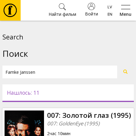
Войти
Найти фильм
Menu
Фильмы
Search
Билеты
Поиск
Культура
Мероприятия
Нашлось: 11
Новости
007: Золотой глаз (1995)
Подарки
007: GoldenEye (1995)
2час 10мин