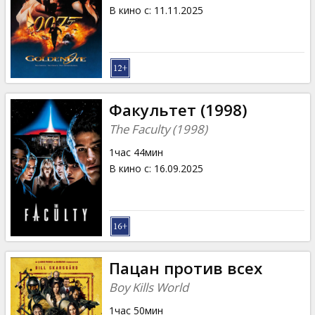
Кинозакуски
В кино с
:
11.11.2025
B2B
Клуб
Факультет (1998)
The Faculty (1998)
1час 44мин
В кино с
:
16.09.2025
Пацан против всех
Boy Kills World
1час 50мин