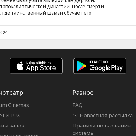
 семья была убита Хильдой Ван Дер Кой,
тапокалиптической династии. После смерти
и, где таинственный шаман обучает его
евратить в «орудие смерти», направленное
чение, Бой оказывается один в безумном
 попадает в группу сопротивления, активно
2024
династии. Фильм на английском языке с
сском языках.
нотеатр
Разное
um Cinemas
FAQ
SI и LUX
✉️ Новостная рассылка
аны залов
Правила пользования
системы
стонахождение