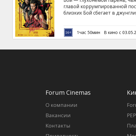
Бой — глухонемой парень, чья
Кинозакуски
главой коррумпированной пос
близких Бой сбегает в джунгл
боевым искусствам, чтобы пр
B2B
против Хильды. Завершив обу
антиутопичном мире и вскоре
1час 50мин
В кино с 03.05.
настроенную против властной 
Клуб
субтитрами на латышском и ру
Forum Cinemas
Ки
О компании
For
Вакансии
PEP
Контакты
Пл
Приватность
Ме