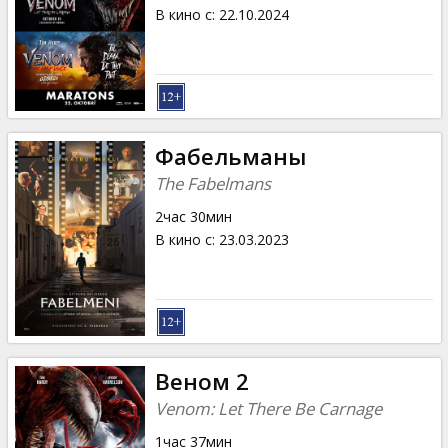
Кинозакуски
В кино с
:
22.10.2024
B2B
Клуб
Фабельманы
The Fabelmans
2час 30мин
В кино с
:
23.03.2023
Веном 2
Venom: Let There Be Carnage
1час 37мин