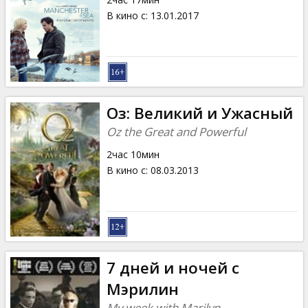
В кино с
:
13.01.2017
Оз: Великий и Ужасный
Oz the Great and Powerful
2час 10мин
В кино с
:
08.03.2013
7 дней и ночей с
Мэрилин
My week with Marilyn