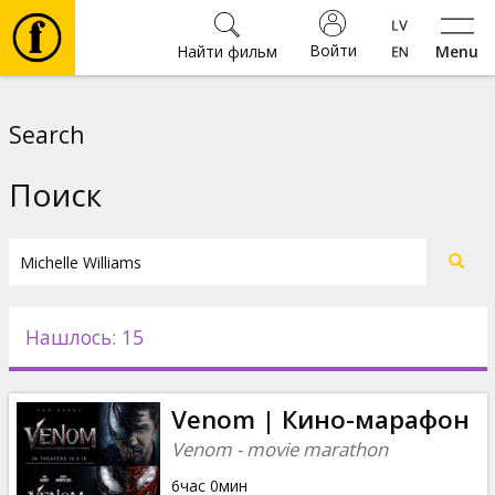
Войти
Найти фильм
Menu
Фильмы
Search
Билеты
Поиск
Культура
Мероприятия
Нашлось: 15
Новости
Venom | Кино-марафон
Подарки
Venom - movie marathon
6час 0мин