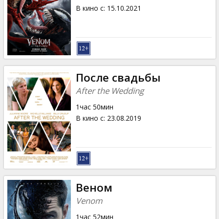
В кино с
:
15.10.2021
После свадьбы
After the Wedding
1час 50мин
В кино с
:
23.08.2019
Веном
Venom
1час 52мин