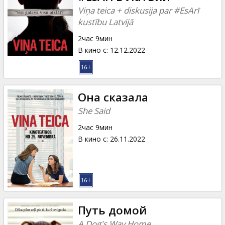
Кинозакуски
Viņa teica + diskusija par #EsArī
kustību Latvijā
B2B
2час 9мин
В кино с
:
12.12.2022
Клуб
Она сказала
She Said
2час 9мин
В кино с
:
26.11.2022
Путь домой
A Dog's Way Home