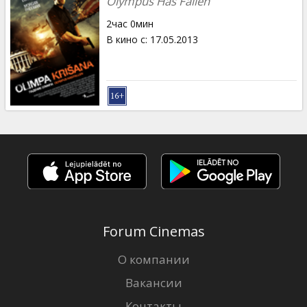
Olympus Has Fallen
2час 0мин
В кино с
:
17.05.2013
Forum Cinemas
О компании
Вакансии
Контакты