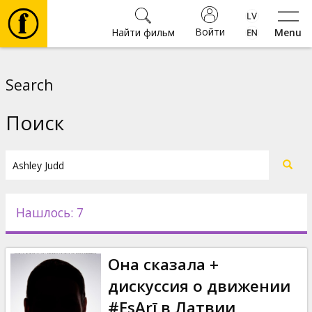
Войти
Найти фильм
Menu
Фильмы
Search
Билеты
Поиск
Культура
Мероприятия
Нашлось: 7
Новости
Она сказала +
Подарки
дискуссия о движении
#EsArī в Латвии