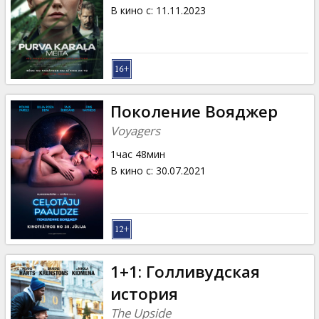
Кинозакуски
В кино с
:
11.11.2023
B2B
Клуб
Поколение Вояджер
Voyagers
1час 48мин
В кино с
:
30.07.2021
1+1: Голливудская
история
The Upside