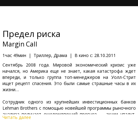
Кинозакуски
B2B
Предел риска
Клуб
Margin Call
1час 49мин
|
Триллер, Драма
|
В кино с:
28.10.2011
Сентябрь 2008 года. Мировой экономический кризис уже
начался, но Америка еще не знает, какая катастрофа ждет
впереди, и только группа топ-менеджеров на Уолл-Стрит
ищет рецепт спасения. Это были самые страшные часы в их
жизни…
Сотрудник одного из крупнейших инвестиционных банков
Lehman Brothers с помощью новейшей программы рыночного
анализа получает ошеломляющий прогноз — акции упадут,
Читать далее
рынок рухнет, банк потеряет все. Утром следующего дня он
попадает под сокращение и перед уходом передает флэшку с
опасной информацией своему бывшему помощнику. К вечеру