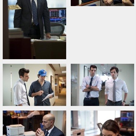
В ролях:
Kevin Spacey
,
Paul Bettany
,
Jeremy Irons
,
Zachary
Quinto
,
Penn Badgley
,
Simon Baker
,
Mary McDonnell
,
Demi
Moore
,
Stanley Tucci
,
Aasif Mandvi
,
Grace Gummer