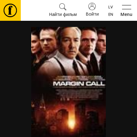
Войти
Найти фильм
Menu
Фильмы
Билеты
Культура
Мероприятия
Новости
Подарки