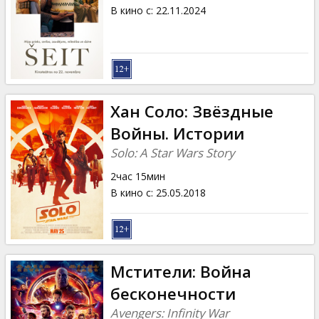
Кинозакуски
В кино с
:
22.11.2024
B2B
Клуб
Хан Соло: Звёздные
Войны. Истории
Solo: A Star Wars Story
2час 15мин
В кино с
:
25.05.2018
Мстители: Война
бесконечности
Avengers: Infinity War