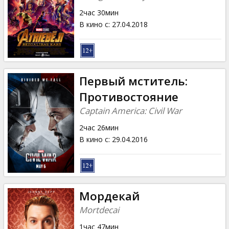
2час 30мин
В кино с
:
27.04.2018
Первый мститель:
Противостояние
Captain America: Civil War
2час 26мин
В кино с
:
29.04.2016
Мордекай
Mortdecai
1час 47мин