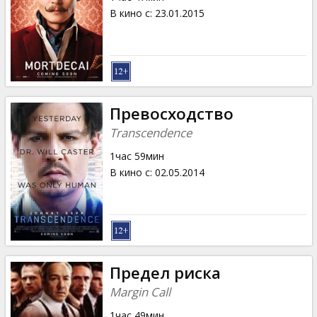
В кино с
:
23.01.2015
Превосходство
Transcendence
1час 59мин
В кино с
:
02.05.2014
Предел риска
Margin Call
1час 49мин