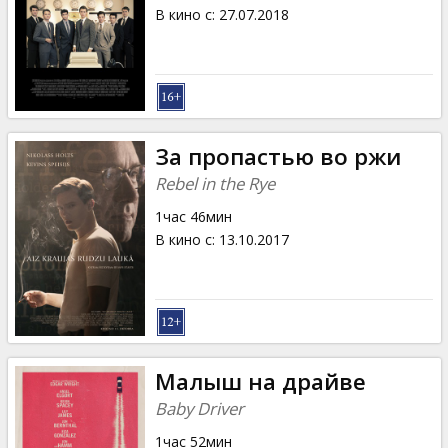
Кинозакуски
В кино с
:
27.07.2018
B2B
Клуб
За пропастью во ржи
Rebel in the Rye
1час 46мин
В кино с
:
13.10.2017
Малыш на драйве
Baby Driver
1час 52мин