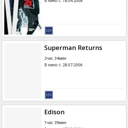
В кино с
:
18.04.2008
Superman Returns
2час 34мин
В кино с
:
28.07.2006
Edison
1час 39мин