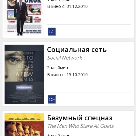
В кино с
:
31.12.2010
Социальная сеть
Social Network
2час 0мин
В кино с
:
15.10.2010
Безумный спецназ
The Men Who Stare At Goats
1час 34мин