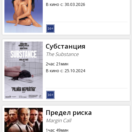
Кинозакуски
В кино с
:
30.03.2026
B2B
Клуб
Субстанция
The Substance
2час 21мин
В кино с
:
25.10.2024
Предел риска
Margin Call
1час 49мин