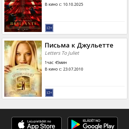
Кинозакуски
В кино с
:
10.10.2025
B2B
Клуб
Письма к Джульетте
Letters To Juliet
1час 45мин
В кино с
:
23.07.2010