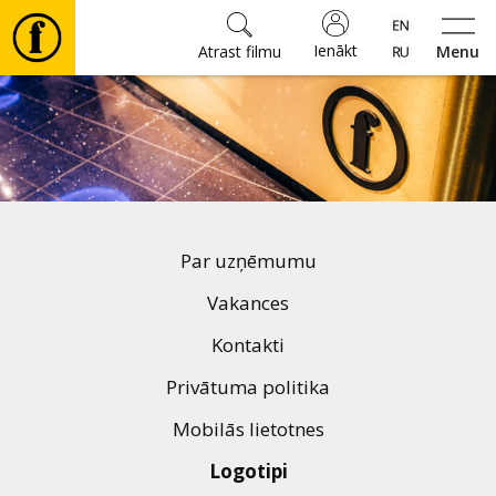
Ienākt
Atrast filmu
Menu
Filmas
🎵
Biļetes
Par uzņēmumu
Kultūra
Vakances
Kontakti
Pasākumi
Privātuma politika
Mobilās lietotnes
Ziņas
Logotipi