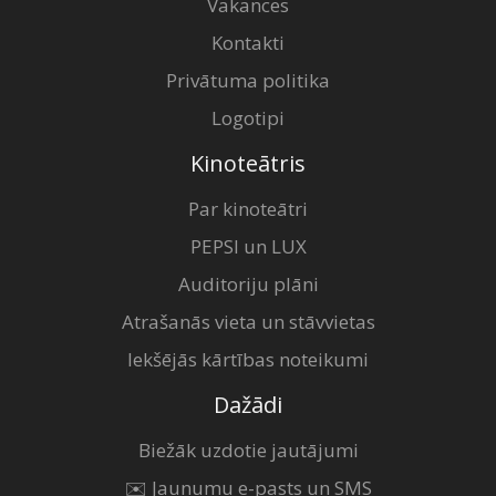
Vakances
Kontakti
Privātuma politika
Logotipi
Kinoteātris
Par kinoteātri
PEPSI un LUX
Auditoriju plāni
Atrašanās vieta un stāvvietas
Iekšējās kārtības noteikumi
Dažādi
Biežāk uzdotie jautājumi
✉️ Jaunumu e-pasts un SMS