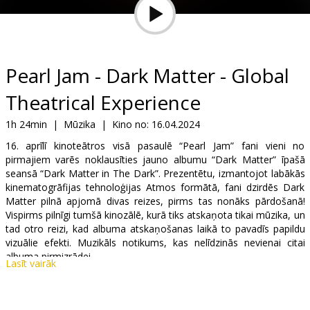
Dāvanu
kartes
Uzkodas
Pearl Jam - Dark Matter - Global
Theatrical Experience
B2B
1h 24min
|
Mūzika
|
Kino no:
16.04.2024
Kino
16. aprīlī kinoteātros visā pasaulē “Pearl Jam” fani vieni no
pirmajiem varēs noklausīties jauno albumu “Dark Matter” īpašā
Klubs
seansā “Dark Matter in The Dark”. Prezentētu, izmantojot labākās
kinematogrāfijas tehnoloģijas Atmos formātā, fani dzirdēs Dark
Matter pilnā apjomā divas reizes, pirms tas nonāks pārdošanā!
Vispirms pilnīgi tumšā kinozālē, kurā tiks atskaņota tikai mūzika, un
tad otro reizi, kad albuma atskaņošanas laikā to pavadīs papildu
vizuālie efekti. Muzikāls notikums, kas nelīdzinās nevienai citai
albuma pirmizrādei.
Lasīt vairāk
Tikai vienu vakaru Forum Cinemas (un citur pasaulē) - 16. aprīlī!