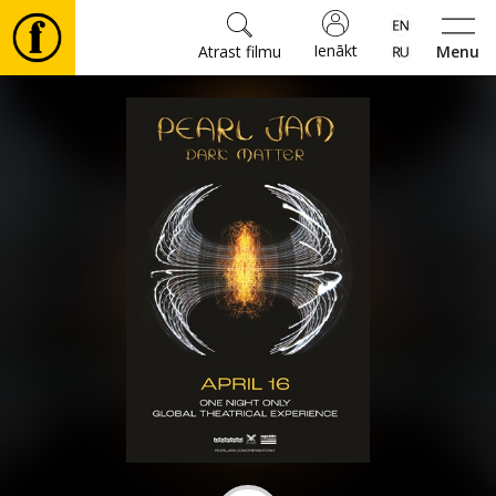
Ienākt
Atrast filmu
Menu
Filmas
🎵
Biļetes
Kultūra
Pasākumi
Ziņas