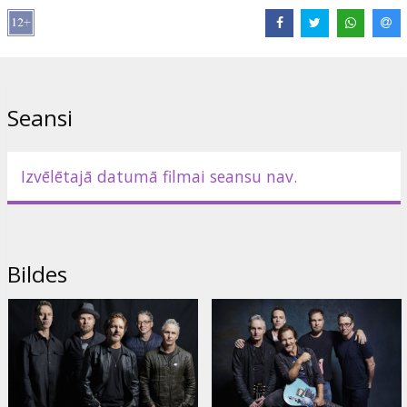
Izplatītājs:
Abramorama
Saites:
pearljam.com
Seansi
Izvēlētajā datumā filmai seansu nav.
Bildes