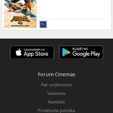
Dāvanu
kartes
Uzkodas
B2B
Kino
Klubs
Forum Cinemas
Par uzņēmumu
Vakances
Kontakti
Privātuma politika