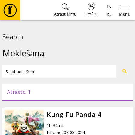
Ienākt
Atrast filmu
Menu
Filmas
Search
🎵
Meklēšana
Biļetes
Kultūra
Atrasts: 1
Pasākumi
Kung Fu Panda 4
Ziņas
1h 34min
Kino no
:
08.03.2024