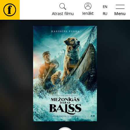
Ienākt
Atrast filmu
Menu
Filmas
🎵
Biļetes
Kultūra
Pasākumi
Ziņas