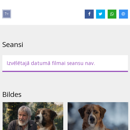
Lomās:
Harrison Ford
,
Dan Stevens
,
Omar Sy
,
Karen Gillan
,
Bradley Whitford
,
Colin Woodell
Saites:
IMDB
,
Facebook
,
Oficiālā mājas lapa
Seansi
Izvēlētajā datumā filmai seansu nav.
Bildes