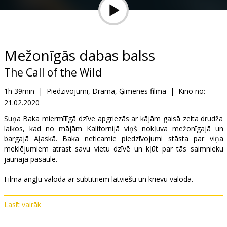
Dāvanu
kartes
Uzkodas
Mežonīgās dabas balss
The Call of the Wild
B2B
1h 39min
|
Piedzīvojumi, Drāma, Ģimenes filma
|
Kino no:
21.02.2020
Kino
Klubs
Suņa Baka miermīlīgā dzīve apgriezās ar kājām gaisā zelta drudža
laikos, kad no mājām Kalifornijā viņš nokļuva mežonīgajā un
bargajā Aļaskā. Baka neticamie piedzīvojumi stāsta par viņa
meklējumiem atrast savu vietu dzīvē un kļūt par tās saimnieku
jaunajā pasaulē.
Filma angļu valodā ar subtitriem latviešu un krievu valodā.
Lasīt vairāk
Izplatītājs:
Latvian Theatrical Distribution
Režisors:
Chris Sanders