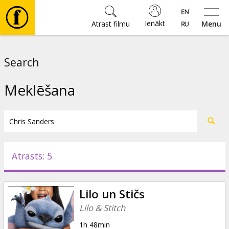
Ienākt
Atrast filmu
Menu
Filmas
Search
🎵
Meklēšana
Biļetes
Kultūra
Atrasts: 5
Pasākumi
Lilo un Stičs
Ziņas
Lilo & Stitch
1h 48min