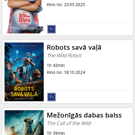
Dāvanu
Kino no
:
23.05.2025
kartes
Uzkodas
B2B
Robots savā vaļā
The Wild Robot
Kino
1h 42min
Klubs
Kino no
:
18.10.2024
Mežonīgās dabas balss
The Call of the Wild
1h 39min