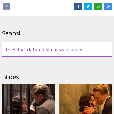
Lomās:
Charlie Hunnam
,
Rami Malek
Saites:
IMDB
,
Facebook
,
Oficiālā mājas lapa
Seansi
Izvēlētajā datumā filmai seansu nav.
Bildes