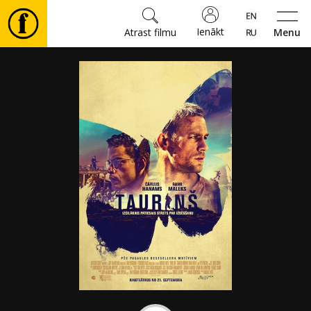
Ienākt
Atrast filmu
Menu
Filmas
🎵
Biļetes
Kultūra
Pasākumi
Ziņas