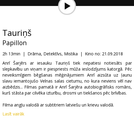
Dāvanu
kartes
Uzkodas
Tauriņš
Papillon
B2B
2h 13min
|
Drāma, Detektīvs, Mistika
|
Kino no:
21.09.2018
Kino
Anrī Šarjērs ar iesauku Tauriņš tiek nepatiesi notiesāts par
slepkavību un viņam ir piespriests mūža ieslodzījums katorgā. Pēc
Klubs
neveiksmīgiem bēgšanas mēģinājumiem Anrī aizsūta uz ļaunu
slavu iemantojušo Velnas salas cietumu, no kura neviens vēl nav
aizbēdzis... Filmas pamatā ir Anrī Šarjēra autobiogrāfisks romāns,
kurš stāsta par cilvēka izturību, drosmi un tiekšanos pēc brīvības.
Filma angļu valodā ar subtitriem latviešu un krievu valodā.
Lasīt vairāk
Izplatītājs:
Latvian Theatrical Distribution
Režisors:
Michael Noer