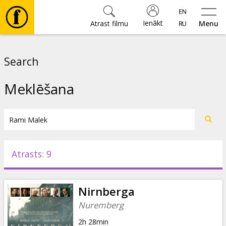
Ienākt
Atrast filmu
Menu
Filmas
Search
🎵
Meklēšana
Biļetes
Kultūra
Atrasts: 9
Pasākumi
Nirnberga
Ziņas
Nuremberg
2h 28min