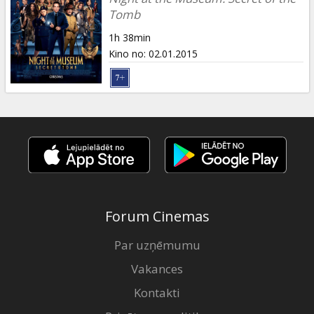
Tomb
1h 38min
Kino no
:
02.01.2015
Forum Cinemas
Par uzņēmumu
Vakances
Kontakti