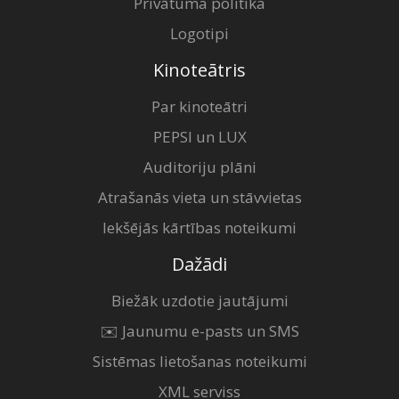
Privātuma politika
Logotipi
Kinoteātris
Par kinoteātri
PEPSI un LUX
Auditoriju plāni
Atrašanās vieta un stāvvietas
Iekšējās kārtības noteikumi
Dažādi
Biežāk uzdotie jautājumi
✉️ Jaunumu e-pasts un SMS
Sistēmas lietošanas noteikumi
XML serviss