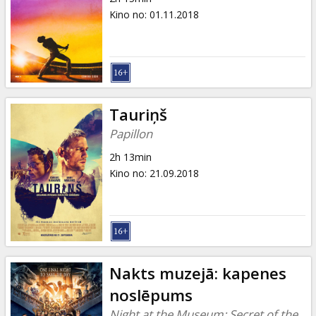
Kino no
:
01.11.2018
Tauriņš
Papillon
2h 13min
Kino no
:
21.09.2018
Nakts muzejā: kapenes
noslēpums
Night at the Museum: Secret of the