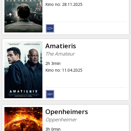
Dāvanu
Kino no
:
28.11.2025
kartes
Uzkodas
B2B
Amatieris
The Amateur
Kino
2h 3min
Klubs
Kino no
:
11.04.2025
Openheimers
Oppenheimer
3h 0min