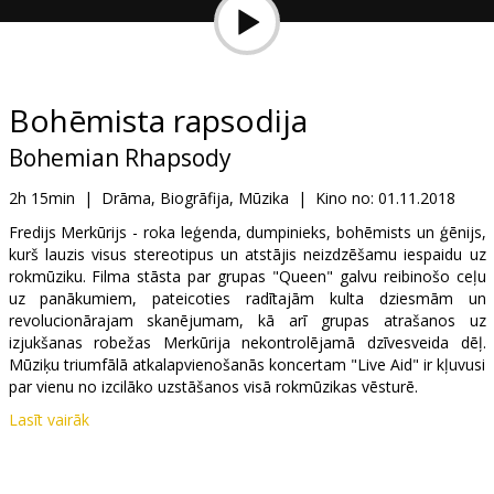
Dāvanu
kartes
Uzkodas
Bohēmista rapsodija
Bohemian Rhapsody
B2B
2h 15min
|
Drāma, Biogrāfija, Mūzika
|
Kino no:
01.11.2018
Kino
Fredijs Merkūrijs - roka leģenda, dumpinieks, bohēmists un ģēnijs,
kurš lauzis visus stereotipus un atstājis neizdzēšamu iespaidu uz
Klubs
rokmūziku. Filma stāsta par grupas "Queen" galvu reibinošo ceļu
uz panākumiem, pateicoties radītajām kulta dziesmām un
revolucionārajam skanējumam, kā arī grupas atrašanos uz
izjukšanas robežas Merkūrija nekontrolējamā dzīvesveida dēļ.
Mūziķu triumfālā atkalapvienošanās koncertam "Live Aid" ir kļuvusi
par vienu no izcilāko uzstāšanos visā rokmūzikas vēsturē.
Lasīt vairāk
Filma angļu valodā ar subtitriem latviešu un krievu valodā.