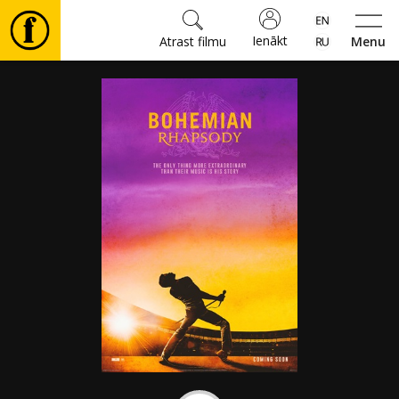
Ienākt
Atrast filmu
Menu
Filmas
🎵
Biļetes
Kultūra
Pasākumi
Ziņas