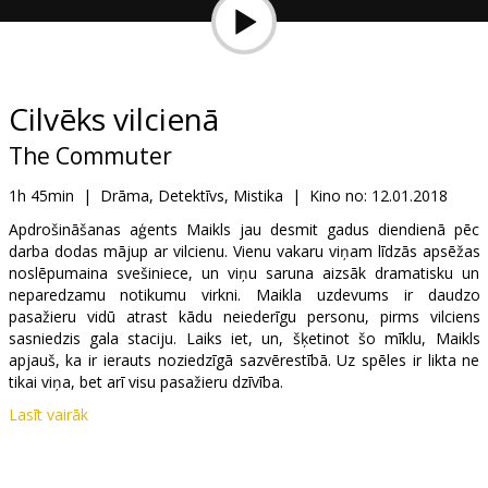
Dāvanu
kartes
Uzkodas
Cilvēks vilcienā
The Commuter
B2B
1h 45min
|
Drāma, Detektīvs, Mistika
|
Kino no:
12.01.2018
Kino
Apdrošināšanas aģents Maikls jau desmit gadus diendienā pēc
darba dodas mājup ar vilcienu. Vienu vakaru viņam līdzās apsēžas
Klubs
noslēpumaina svešiniece, un viņu saruna aizsāk dramatisku un
neparedzamu notikumu virkni. Maikla uzdevums ir daudzo
pasažieru vidū atrast kādu neiederīgu personu, pirms vilciens
sasniedzis gala staciju. Laiks iet, un, šķetinot šo mīklu, Maikls
apjauš, ka ir ierauts noziedzīgā sazvērestībā. Uz spēles ir likta ne
tikai viņa, bet arī visu pasažieru dzīvība.
Lasīt vairāk
Filma angļu valodā ar subtitriem latviešu un krievu valodā.