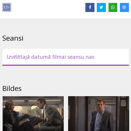
Izplatītājs:
Acme Film SIA
Režisors:
Jaume Collet-Serra
Lomās:
Liam Neeson
,
Vera Farmiga
,
Patrick Wilson
,
Jonathan
Banks
,
Elizabeth McGovern
,
Sam Neill
Saites:
IMDB
,
Facebook
,
Oficiālā mājas lapa
Seansi
Izvēlētajā datumā filmai seansu nav.
Bildes