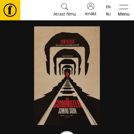
Ienākt
Atrast filmu
Menu
Filmas
🎵
Biļetes
Kultūra
Pasākumi
Ziņas