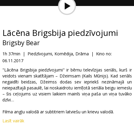
Dāvanu
kartes
Uzkodas
Lācēna Brigsbija piedzīvojumi
Brigsby Bear
B2B
1h 37min
|
Piedzīvojumi, Komēdija, Drāma
|
Kino no:
06.11.2017
Kino
Klubs
"Lācēna Brigsbija piedzīvojumi" ir bērnu televīzijas seriāls, kurš ir
veidots vienam skatītājam – Džeimsam (Kails Mūnijs). Kad seriāls
negaidīti beidzas, Džeimss dodas sev iepriekš nezināmajā un
neiepazītajā pasaulē, lai noskaidrotu iemīļotā seriāla beigu iemeslu
– šis ceļojums uz visiem laikiem mainīs viņa paša un viņa tuvāko
dzīvi…
Filma angļu valodā ar subtitriem latviešu un krievu valodā.
Lasīt vairāk
Filma tiks demonstrēta tikai kinofestivāla "Spektrs VIII" ietvaros:
http://www.forumcinemas.lv/Movies/Spektrs/.