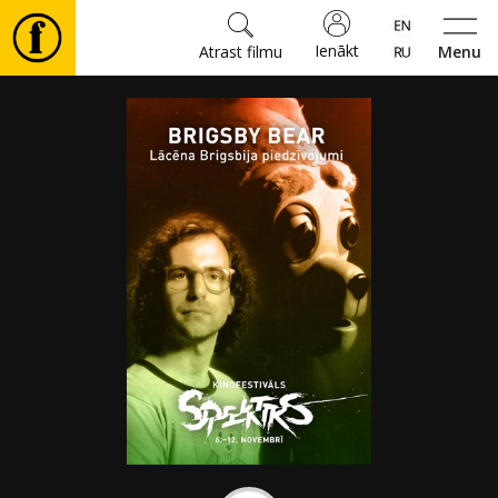
Ienākt
Atrast filmu
Menu
Filmas
🎵
Biļetes
Kultūra
Pasākumi
Ziņas