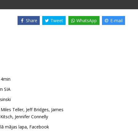
Share
Tweet
WhatsApp
E-mail
14min
m SIA
sinski
,
Miles Teller
,
Jeff Bridges
,
James
 Kitsch
,
Jennifer Connelly
ālā mājas lapa
,
Facebook