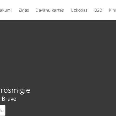
ākumi
Ziņas
Dāvanu kartes
Uzkodas
B2B
Kin
drosmīgie
 Brave
is