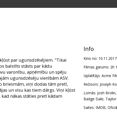
Info
Kino no:
10.11.2017
 kļūst par ugunsdzēsējiem. "Tikai
s balstīts stāsts par kādu
Filmas garums:
2h 
savu varonību, apņēmību un spēju
Izplatītājs:
Acme Fil
ākajām ugunsdzēsēju vienībām ASV.
o briesmām, viņi dodas tām pretī,
Režisors:
Joseph Ko
ājas un visu kas tiem dārgs. Viņi kļūst
Lomās:
Josh Brolin
, kad nākas stāties pretī kādam
Badge Dale
,
Taylor
Saites:
IMDB
,
Ofici
m latviešu un krievu valodā.