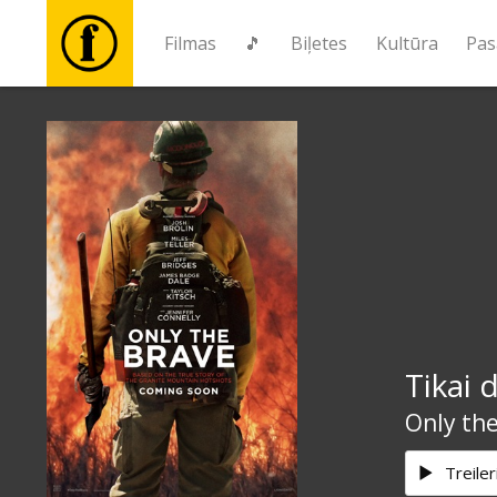
Filmas
🎵
Biļetes
Kultūra
Pas
Filmas
🎵
Biļetes
Kultūra
Tikai 
Pasākumi
Only the
Ziņas
Treiler