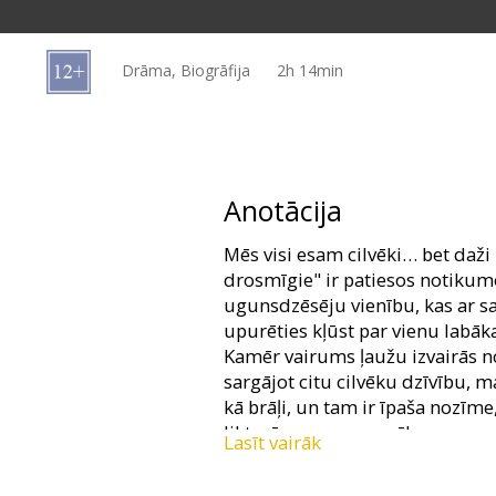
Dāvanu
kartes
Drāma, Biogrāfija
2h 14min
Uzkodas
B2B
Anotācija
Kino
Mēs visi esam cilvēki… bet daži
Klubs
drosmīgie" ir patiesos notikumo
ugunsdzēsēju vienību, kas ar 
upurēties kļūst par vienu lab
Kamēr vairums ļaužu izvairās n
sargājot citu cilvēku dzīvību, m
kā brāļi, un tam ir īpaša nozīme
liktenīgam ugunsgrēkam.
Lasīt vairāk
Filma angļu valodā ar subtitrie