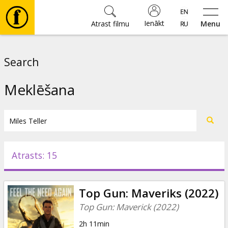
Ienākt
Atrast filmu
Menu
Filmas
Search
🎵
Meklēšana
Biļetes
Kultūra
Atrasts: 15
Pasākumi
Top Gun: Maveriks (2022)
Ziņas
Top Gun: Maverick (2022)
2h 11min