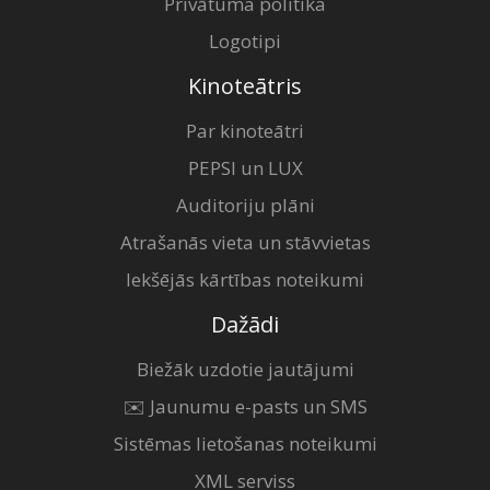
Privātuma politika
Logotipi
Kinoteātris
Par kinoteātri
PEPSI un LUX
Auditoriju plāni
Atrašanās vieta un stāvvietas
Iekšējās kārtības noteikumi
Dažādi
Biežāk uzdotie jautājumi
✉️ Jaunumu e-pasts un SMS
Sistēmas lietošanas noteikumi
XML serviss