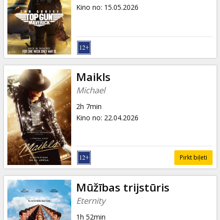
Dāvanu
Kino no
:
15.05.2026
kartes
Uzkodas
B2B
Maikls
Michael
Kino
2h 7min
Klubs
Kino no
:
22.04.2026
Pirkt biļeti
Mūžības trijstūris
Eternity
1h 52min