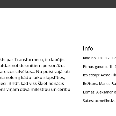
Info
Kino no:
18.08.2017
kts par Transformeru, ir dabūjis
 atdarinot desmitiem personāžu.
Filmas garums:
1h 
reizos cilvēkus... Nu puisi vajā ļoti
Izplatītājs:
Acme Fil
aņa nolemj kādu laiku slapstīties,
ci. Brīdī, kad viss šķiet nonācis
Režisors:
Marius Ba
iens viņam dāvā mīlestību un cerību
Lomās:
Aleksandr 
Saites:
acmefilm.lv
,
em latviešu valodā.