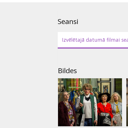
Seansi
Izvēlētajā datumā filmai se
Bildes