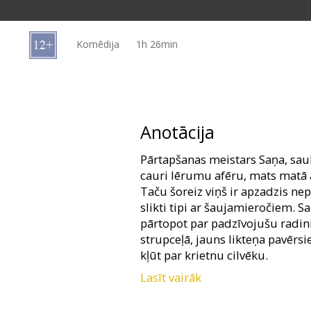
Dāvanu
kartes
Komēdija
1h 26min
Uzkodas
B2B
Anotācija
Kino
Pārtapšanas meistars Saņa, sau
Klubs
cauri lērumu afēru, mats matā
Taču šoreiz viņš ir apzadzis nepa
slikti tipi ar šaujamieročiem. S
pārtopot par padzīvojušu radinie
strupceļā, jauns likteņa pavērs
kļūt par krietnu cilvēku.
Lasīt vairāk
Filma krievu valodā ar subtitri