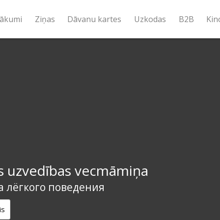
ākumi
Ziņas
Dāvanu kartes
Uzkodas
B2B
Kin
as uzvedības vecmāmiņa
 лёгкого поведения
is