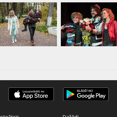
oteātris
Dažādi