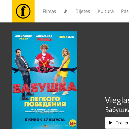
Filmas
🎵
Biļetes
Kultūra
Pas
Filmas
🎵
Biļetes
Kultūra
Viegl
Pasākumi
Бабушка
Ziņas
Treiler