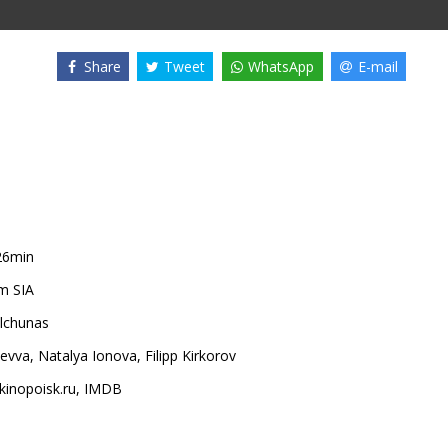
Share
Tweet
WhatsApp
E-mail
26min
m SIA
lchunas
Revva
,
Natalya Ionova
,
Filipp Kirkorov
kinopoisk.ru
,
IMDB