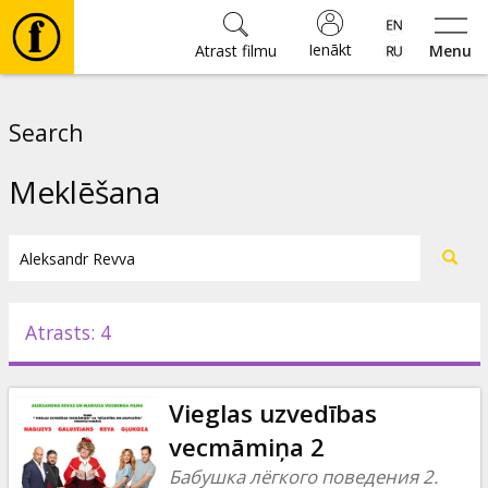
Ienākt
Atrast filmu
Menu
Filmas
Search
🎵
Meklēšana
Biļetes
Kultūra
Atrasts: 4
Pasākumi
Vieglas uzvedības
Ziņas
vecmāmiņa 2
Бабушка лёгкого поведения 2.