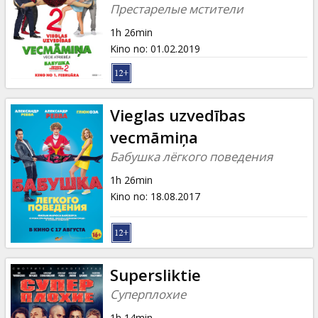
Dāvanu
Престарелые мстители
kartes
1h 26min
Kino no
:
01.02.2019
Uzkodas
B2B
Vieglas uzvedības
vecmāmiņa
Kino
Бабушка лёгкого поведения
Klubs
1h 26min
Kino no
:
18.08.2017
Supersliktie
Суперплохие
1h 14min