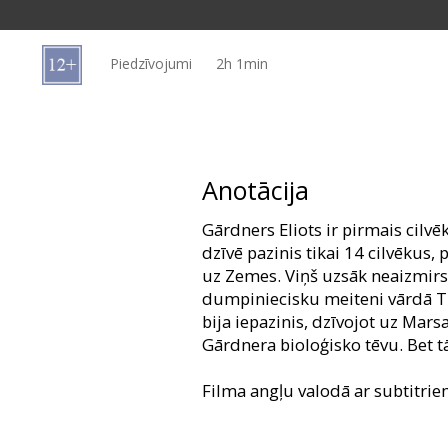
Dāvanu
kartes
Piedzīvojumi
2h 1min
Uzkodas
B2B
Anotācija
Kino
Gārdners Eliots ir pirmais cilvē
Klubs
dzīvē pazinis tikai 14 cilvēkus,
uz Zemes. Viņš uzsāk neaizmir
dumpiniecisku meiteni vārdā Tu
bija iepazinis, dzīvojot uz Marsa
Gārdnera bioloģisko tēvu. Bet t
Filma angļu valodā ar subtitrie