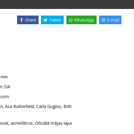
Share
Tweet
WhatsApp
E-mail
1min
m SIA
elsom
an
,
Asa Butterfield
,
Carla Gugino
,
Britt
book
,
acmefilm.lv
,
Oficiālā mājas lapa