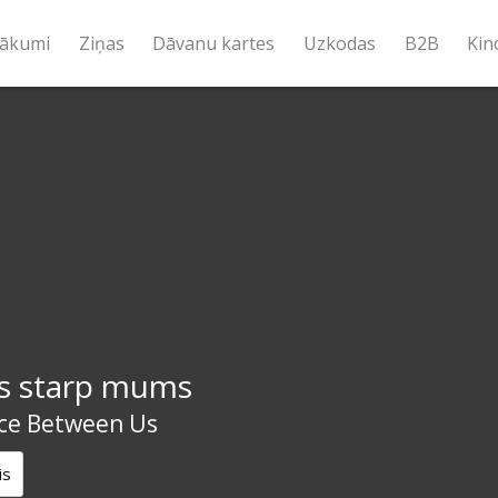
ākumi
Ziņas
Dāvanu kartes
Uzkodas
B2B
Kin
s starp mums
ce Between Us
is