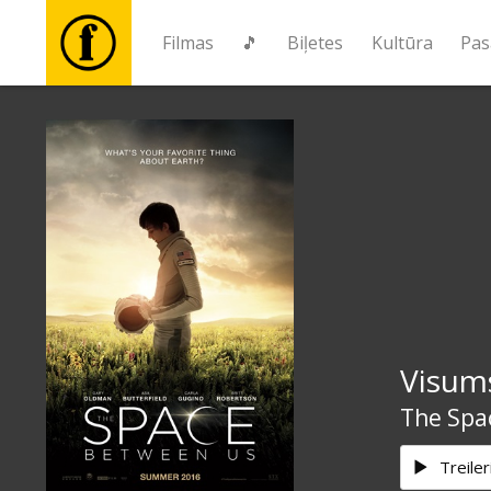
Filmas
🎵
Biļetes
Kultūra
Pas
Filmas
🎵
Biļetes
Kultūra
Visum
Pasākumi
The Spa
Ziņas
Treiler