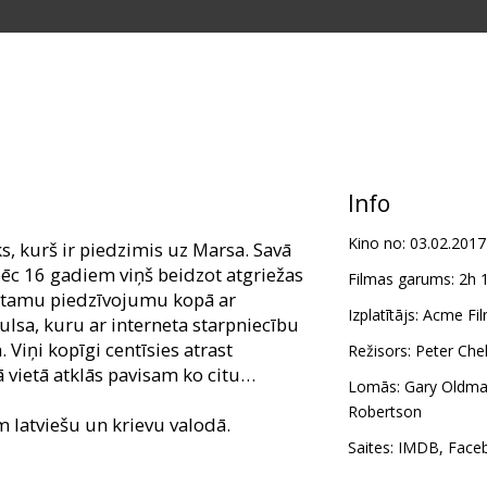
Info
Kino no:
03.02.2017
ks, kurš ir piedzimis uz Marsa. Savā
 pēc 16 gadiem viņš beidzot atgriežas
Filmas garums:
2h 
stamu piedzīvojumu kopā ar
Izplatītājs:
Acme Fil
lsa, kuru ar interneta starpniecību
. Viņi kopīgi centīsies atrast
Režisors:
Peter Ch
ā vietā atklās pavisam ko citu…
Lomās:
Gary Oldm
Robertson
m latviešu un krievu valodā.
Saites:
IMDB
,
Face