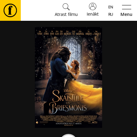
Ienākt
Atrast filmu
Menu
Filmas
🎵
Biļetes
Kultūra
Pasākumi
Ziņas