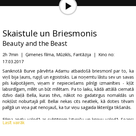
Dāvanu
kartes
Uzkodas
Skaistule un Briesmonis
Beauty and the Beast
B2B
2h 7min
|
Ģimenes filma, Mūzikls, Fantāzija
|
Kino no:
17.03.2017
Kino
Klubs
Saniknotā Burve pārvērta Adamu atbaidošā briesmonī par to, ka
viņš bija ļauns, rupjš un egoistisks. Lai noņemtu lāstu sev un savas
pils kalpotājiem, viņam ir nepieciešams pilnīgi izmainīties - kļūt
labsirdīgam, mīlēt un būt mīlētam. Pa to laiku, kādā attālā ciematā
dzīvo daiļā Bella, kuras tēvs, nākot no gadatirgus nomaldās un
nokļūst noburtajā pilī. Bellai nekas cits neatliek, kā doties tēvam
palīgā un viņa pat nenojauš, ka tur viņu sagaida liktenīga tikšanās.
Filma angļu valodā ar subtitriem latviešu un krievu valodā. Seansi
Lasīt vairāk
2D un 3D formātā.