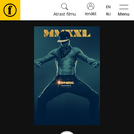
Ienākt
Atrast filmu
Menu
Filmas
🎵
Biļetes
Kultūra
Pasākumi
Ziņas