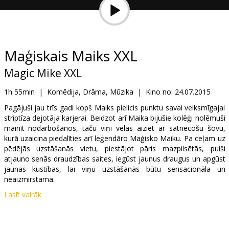
Dāvanu
kartes
Uzkodas
Maģiskais Maiks XXL
Magic Mike XXL
B2B
1h 55min
|
Komēdija, Drāma, Mūzika
|
Kino no:
24.07.2015
Kino
Pagājuši jau trīs gadi kopš Maiks pielicis punktu savai veiksmīgajai
striptīza dejotāja karjerai. Beidzot arī Maika bijušie kolēģi nolēmuši
Klubs
mainīt nodarbošanos, taču viņi vēlas aiziet ar satriecošu šovu,
kurā uzaicina piedalīties arī leģendāro Maģisko Maiku. Pa ceļam uz
pēdējās uzstāšanās vietu, piestājot pāris mazpilsētās, puiši
atjauno senās draudzības saites, iegūst jaunus draugus un apgūst
jaunas kustības, lai viņu uzstāšanās būtu sensacionāla un
neaizmirstama.
Lasīt vairāk
Filma angļu valodā ar subtitriem latviešu un krievu valodā.