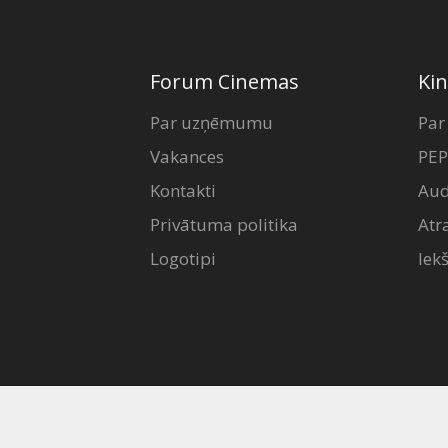
Forum Cinemas
Kin
Par uzņēmumu
Par
Vakances
PEP
Kontakti
Aud
Privātuma politika
Atr
Logotipi
Iek