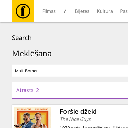
Filmas
🎵
Biļetes
Kultūra
Pas
Filmas
Search
🎵
Meklēšana
Biļetes
Kultūra
Atrasts: 2
Pasākumi
Foršie džeki
Ziņas
The Nice Guys