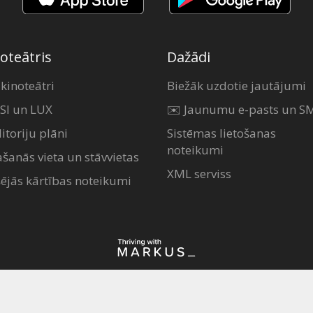
oteātris
Dažādi
 kinoteātri
Biežāk uzdotie jautājumi
SI un LUX
✉️ Jaunumu e-pasts un S
itoriju plāni
Sistēmas lietošanas
noteikumi
ašanās vieta un stāvvietas
XML serviss
šējās kārtības noteikumi