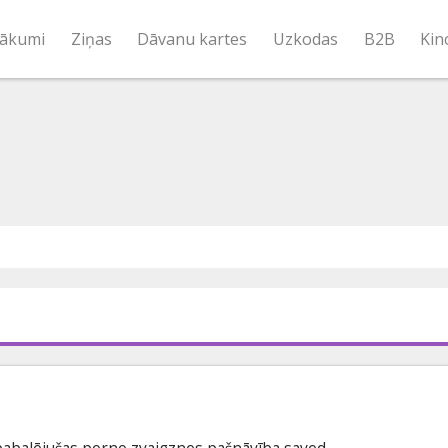
ākumi
Ziņas
Dāvanu kartes
Uzkodas
B2B
Kin