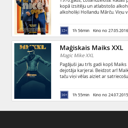
1970.gads, Losandželosa. Kādas 
Dāvanu
kopā izsitēju un atlabstošo alkoh
kartes
alkoholiķi Hollandu Mārču. Viņu 
pārliecināta, ka redzējusi savu 
incidenta. Tā kā detektīviem vajag
Uzkodas
ar augstākajiem varas ešaloniem 
1h 56min
Kino no 27.05.201
ASV auto industrijā. Filma angļu v
B2B
Maģiskais Maiks XXL
Magic Mike XXL
Kino
Pagājuši jau trīs gadi kopš Maiks 
Klubs
dejotāja karjerai. Beidzot arī Ma
taču viņi vēlas aiziet ar satriecoš
Maģisko Maiku. Pa ceļam uz pēdēj
puiši atjauno senās draudzības s
kustības, lai viņu uzstāšanās bū
1h 55min
Kino no 24.07.201
valodā ar subtitriem latviešu un 