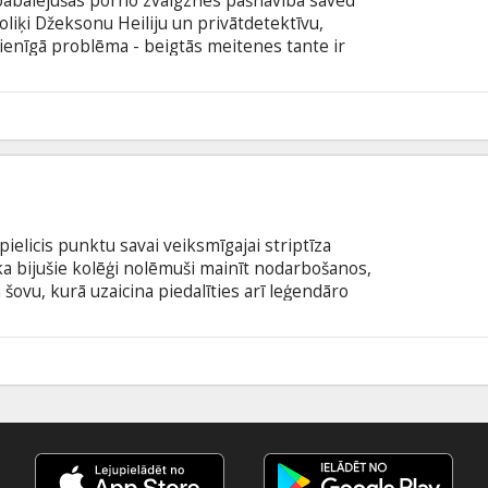
pabalējušas porno zvaigznes pašnāvība saved
oliķi Džeksonu Heiliju un privātdetektīvu,
vienīgā problēma - beigtās meitenes tante ir
māsasmeitu dzīvu pēc medijos plaši atspoguļotā
 naudu, viņi uzņemas lietu, kas, izrādās, ir saistīta
un slepkavību sazvērestību, kas iesniedzas dziļi
6
alodā ar subtitriem latviešu un krievu valodā.
pielicis punktu savai veiksmīgajai striptīza
ika bijušie kolēģi nolēmuši mainīt nodarbošanos,
u šovu, kurā uzaicina piedalīties arī leģendāro
ās uzstāšanās vietu, piestājot pāris mazpilsētās,
aites, iegūst jaunus draugus un apgūst jaunas
tu sensacionāla un neaizmirstama. Filma angļu
5
krievu valodā.