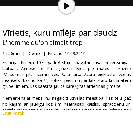
Dāvanu
kartes
Uzkodas
Vīrietis, kuru mīlēja par daudz
L'homme qu'on aimait trop
B2B
1h 56min
|
Drāma
|
Kino no:
14.09.2014
Kino
Francijas Rivjēra, 1970. gadi. Atstājusi pagātnē savas neveiksmīgās
laulības, Agnese Le Rū atgriežas Nicā pie mātes – kazino
Klubs
"Vidusjūras pils" saimnieces. Šajā laikā Azūra piekrastē izceļas
neafišēts "kazino karš", notiek īpašumu pārdale starp krimināliem
grupējumiem, kas saasina jau tā sarežģītās attiecības ģimenē.
Nemierpilnajai meitai nu negaidīti uzveļas mīlestība, kas teju gāž
no kājām ar jaudīgu līdz šim neatraisīto kaislību sprādzienu un
saārda viņas trauslo pasaulīti. Iemīlētais vīrietis savās vēlmēs nav
Lasīt vairāk
brīvs, savukārt viņas pašas noslēpumainā pazušana karstākajā
notikumu brīdī mudina uzdot daudz jautājumu, bet diemžēl
nesniedz atbildes…