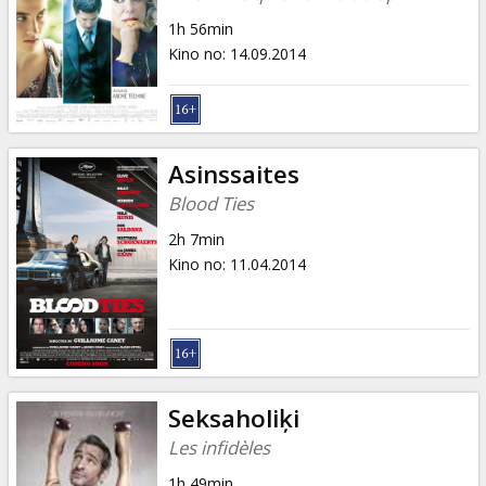
1h 56min
Kino no
:
14.09.2014
Asinssaites
Blood Ties
2h 7min
Kino no
:
11.04.2014
Seksaholiķi
Les infidèles
1h 49min