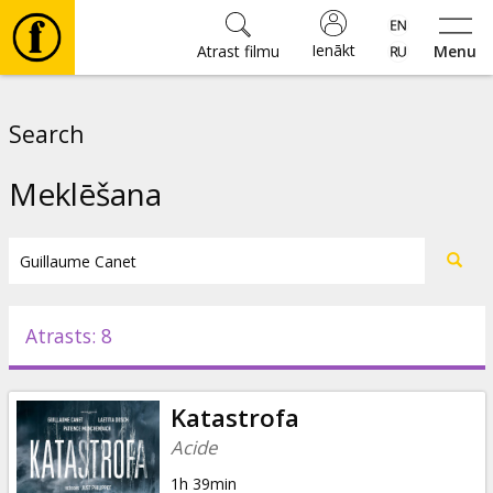
Ienākt
Atrast filmu
Menu
Filmas
Search
🎵
Meklēšana
Biļetes
Kultūra
Atrasts: 8
Pasākumi
Katastrofa
Ziņas
Acide
1h 39min