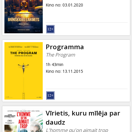
Kino no
:
03.01.2020
Programma
The Program
1h 43min
Kino no
:
13.11.2015
Vīrietis, kuru mīlēja par
daudz
L'homme qu'on aimait trop