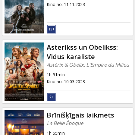
Dāvanu
Kino no
:
11.11.2023
kartes
Uzkodas
B2B
Asterikss un Obelikss:
Vidus karaliste
Kino
Astérix & Obélix: L'Empire du Milieu
Klubs
1h 51min
Kino no
:
10.03.2023
Brīnišķīgais laikmets
La Belle Époque
1h 55min