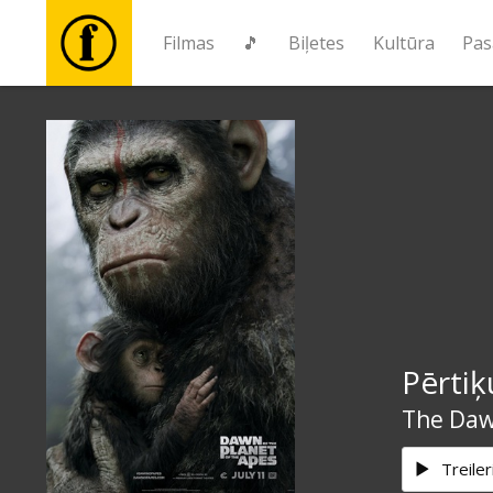
Filmas
🎵
Biļetes
Kultūra
Pas
Filmas
🎵
Biļetes
Kultūra
Pērti
Pasākumi
The Dawn
Ziņas
Treiler