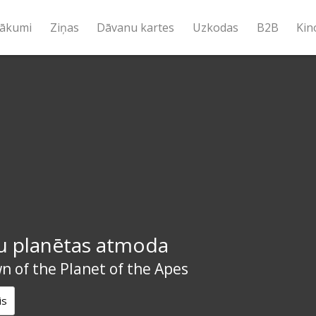
ākumi
Ziņas
Dāvanu kartes
Uzkodas
B2B
Kin
ķu planētas atmoda
 of the Planet of the Apes
is