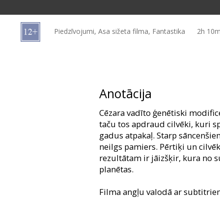
Dāvanu
kartes
Piedzīvojumi, Asa sižeta filma, Fantastika
2h 10m
Uzkodas
B2B
Anotācija
Kino
Cēzara vadīto ģenētiski modific
Klubs
taču tos apdraud cilvēki, kuri 
gadus atpakaļ. Starp sāncenšie
neilgs pamiers. Pērtiķi un cilvēk
rezultātam ir jāizšķir, kura no
planētas.
Filma angļu valodā ar subtitrie