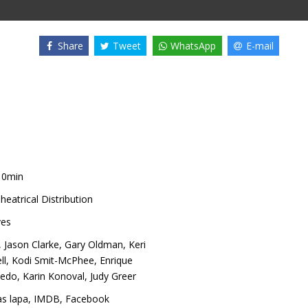
Share
Tweet
WhatsApp
E-mail
10min
heatrical Distribution
ves
,
Jason Clarke
,
Gary Oldman
,
Keri
ll
,
Kodi Smit-McPhee
,
Enrique
vedo
,
Karin Konoval
,
Judy Greer
as lapa
,
IMDB
,
Facebook