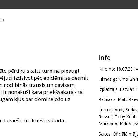
in
Info
Kino no:
18.07.2014
ēto pērtiķu skaits turpina pieaugt,
spējuši izdzīvot pēc epidēmijas desmit
Filmas garums:
2h 
m nodibinās trausls un pavisam
Izplatītājs:
Latvian T
i ir nonākuši kara priekšvakarā - tā
 sugām kļūs par dominējošo uz
Režisors:
Matt Ree
Lomās:
Andy Serkis
Russell
,
Toby Kebbe
m latviešu un krievu valodā.
Murciano
,
Kirk Ace
Saites:
Oficiālā māj