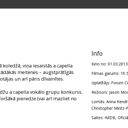
Info
Kino no:
01.03.2013
koledžā, viņa iesaistās a capella
ažādākās meitenes – augstprātīgās
Filmas garums:
1h 
tājas un arī pāris dīvainītes.
Izplatītājs:
Forum Ci
edžu a capella vokālo grupu konkurss.
Režisors:
Jason Mo
foršākā pieredze (vai arī mazliet no
Lomās:
Anna Kendr
Christopher Mintz-
zpildījumā līdz mūsdienu hītiem,
Saites:
IMDB
,
Ofici
ālākā komēdija!