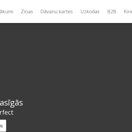
ākumi
Ziņas
Dāvanu kartes
Uzkodas
B2B
Kin
asīgās
rfect
is