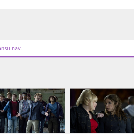
m latviešu un krievu valodā.
ansu nav.