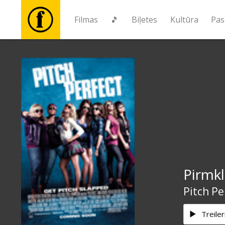
Filmas
🎵
Biļetes
Kultūra
Pas
Filmas
🎵
Biļetes
Kultūra
Pirmkl
Pasākumi
Pitch Pe
Ziņas
Treiler