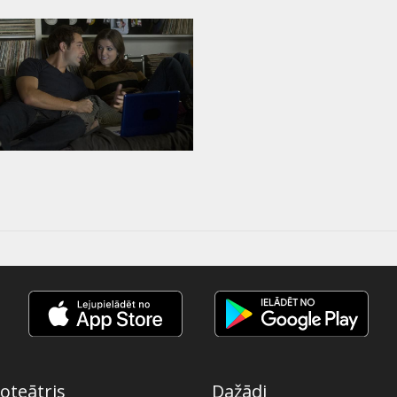
oteātris
Dažādi