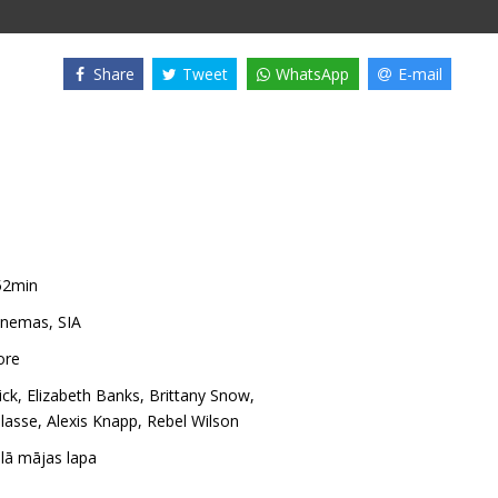
Share
Tweet
WhatsApp
E-mail
52min
nemas, SIA
ore
ick
,
Elizabeth Banks
,
Brittany Snow
,
Plasse
,
Alexis Knapp
,
Rebel Wilson
ālā mājas lapa