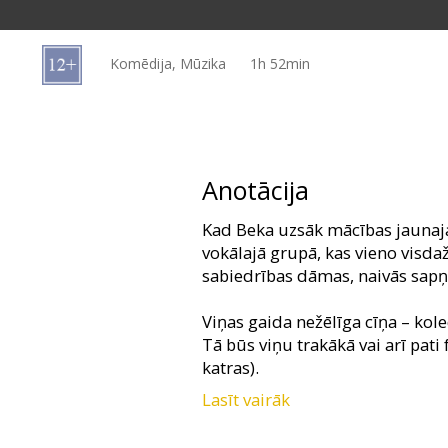
Dāvanu
kartes
Komēdija, Mūzika
1h 52min
Uzkodas
B2B
Anotācija
Kino
Kad Beka uzsāk mācības jaunajā 
Klubs
vokālajā grupā, kas vieno visd
sabiedrības dāmas, naivās sapņo
Viņas gaida nežēlīga cīņa – kol
Tā būs viņu trakākā vai arī pati 
katras).
Lasīt vairāk
No popmūzikas klasikas jaunā i
„Pirmklasīgās” būs gada muzik