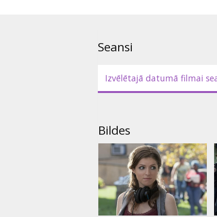
Filma angļu valodā ar subtitrie
Seansi
Izvēlētajā datumā filmai se
Bildes