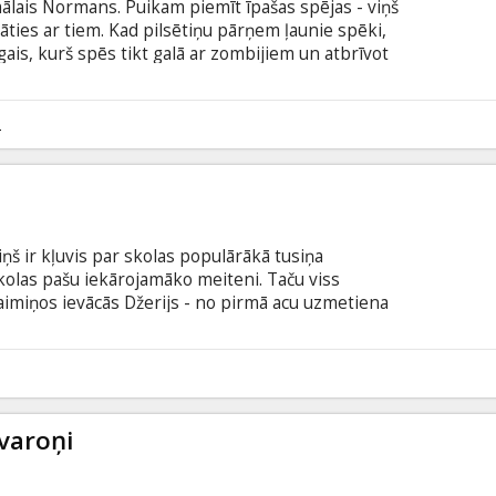
ālais Normans. Puikam piemīt īpašas spējas - viņš
ties ar tiem. Kad pilsētiņu pārņem ļaunie spēki,
ais, kurš spēs tikt galā ar zombijiem un atbrīvot
lāsta. Filma angļu valodā ar subtitriem latviešu
2
viņš ir kļuvis par skolas populārākā tusiņa
skolas pašu iekārojamāko meiteni. Taču viss
aimiņos ievācās Džerijs - no pirmā acu uzmetiena
ens no apkārtējiem nemana neko neparastu, bet
kaut kas kārtībā. Uzsācis sava kaimiņa pastiprinātu
usminoša atklājuma - Džerijs ir vampīrs! Atmetis
1
olemj pats atrast veidu, kā tikt galā ar monstru.
rvaroņi