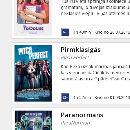
Tusiņu vietā apzinīgā skolniece 
grāmatām, jo tuvojas izlaidums un
neklāsies viegli - viņas atzīmes i
nav skūpstījusies ar puisi, būs ļ
nolemj būt apzinīga arī šajā jomā 
sarakstu ar visiem seksuālajiem
1h 43min
Kino no 26.07.201
atlikušajā laikā līdz koledžai... F
valodā.
Pirmklasīgās
Pitch Perfect
Kad Beka uzsāk mācības jaunajā ko
kas vieno visdažādākās meitenes
sapņotājas un arī pāris dīvainītes
vokālo grupu konkurss. Tā būs viņ
mazliet no katras). No popmūzika
„Pirmklasīgās” būs gada muzikālā
1h 52min
Kino no 01.03.201
latviešu un krievu valodā.
Paranormans
ParaNorman