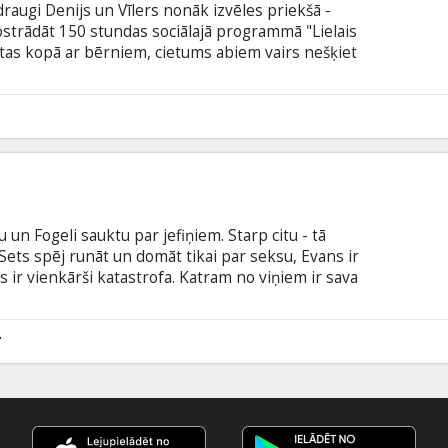
 draugi Denijs un Vīlers nonāk izvēles priekšā -
ostrādāt 150 stundas sociālajā programmā "Lielais
dītas kopā ar bērniem, cietums abiem vairs nešķiet
espriesto sodu. Galvenajās lomās: Seann William
ntz-Plasse, Jane Lynch, Elizabeth Banks, Nicole
Wain Filma angļu valodā ar subtitriem latviešu un
9
 un Fogeli sauktu par jefiņiem. Starp citu - tā
 Sets spēj runāt un domāt tikai par seksu, Evans ir
s ir vienkārši katastrofa. Katram no viņiem ir sava
i, taču parasti viņi pavada laiku, skatoties porno
rzā desiņas kopā ar vecākiem. Līdz brīdim, kad
us uz tīņu ballīti, dodot līdz šim svarīgāko
7
koholu.