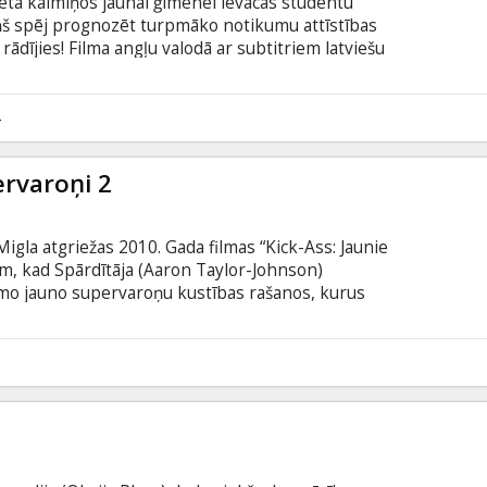
sētā kaimiņos jaunai ģimenei ievācās studentu
viņš spēj prognozēt turpmāko notikumu attīstības
rādījies! Filma angļu valodā ar subtitriem latviešu
4
ervaroņi 2
Migla atgriežas 2010. Gada filmas “Kick-Ass: Jaunie
m, kad Spārdītāja (Aaron Taylor-Johnson)
smo jauno supervaroņu kustības rašanos, kurus
viņš pats nolemj pievienoties komandai, lai kopā
ndarus. Jaunajiem supervaroņiem ir spēcīgs
topher Mintz-Plasse), kurš dramatisku notikumu
3
kajā atriebējā vārdā The Mother F%&*^r, tikai
rēt šo haosu.