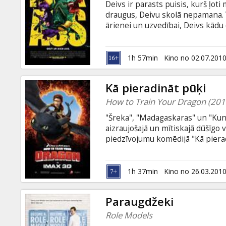
Deivs ir parasts puisis, kurš ļot
draugus, Deivu skolā nepamana. Vi
ārienei un uzvedībai, Deivs kādu
spējām, bet milzu apņēmību! Ietēr
ļaunumu. Saprotams, ka sākumā v
izdodas iemantot popularitāti. De
1h 57min
Kino no 02.07.201
satiek citus jaunos supervaroņus
Kā pieradināt pūķi
How to Train Your Dragon (201
"Šreka", "Madagaskaras" un "Kunf
aizraujošajā un mītiskajā dūšīgo
piedzīvojumu komēdijā "Kā pierad
pusaudzis Hikaps no Berkas salas
iesvētības, kad kauja ir viņa lielā 
viņa ceļā trāpās ievainots pūķis 
1h 37min
Kino no 26.03.201
kājām gaisā. Lomas latviešu valod
Edgars Kaufelds, Zane Lapsa u.c.
Paraugdžeki
Role Models