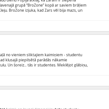
Kādu dienu Popija atklāj, ka Zaram ir slepena
 slavenajā grupā “BroZone” kopā ar saviem brāļiem
leju. BroZone izjuka, kad Zars vēl bija mazs, un
ējis. Bet, kad Floidu viņa muzikālo talantu dēļ
s Venērs un Velveta, Popija un Zars dodas ceļā,
un izglābtu Floidu. Tā tik būs ģimenes
3
 vaļā no vieniem sliktajiem kaimiņiem - studentu
, kad klusajā piepilsētā parādās nākamie
ulu. Un šoreiz... tās ir studentes. Meklējot glābiņu,
ņienēm, viņi satiek savu bijušo 'slikto kaimiņu'
 valodā ar subtitriem latviešu un krievu valodā.
6