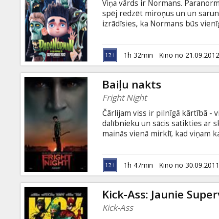
Viņa vārds ir Normans. Paranorm
spēj redzēt miroņus un un sarunā
izrādīsies, ka Normans būs vienīg
pilsētu no 300 gadu sena raganas 
un krievu valodā.
1h 32min
Kino no 21.09.201
Baiļu nakts
Fright Night
Čārlijam viss ir pilnīgā kārtībā - 
dalībnieku un sācis satikties ar 
mainās vienā mirklī, kad viņam k
pilnīgi ikdienišķs cilvēks. Nevi
Čārlijs nojauš, ka ar Džeriju nav 
novērošanu, Čārlijs nonāk pie ša
1h 47min
Kino no 30.09.201
cerību pārliecināt pārējos, viņš n
Kick-Ass: Jaunie Supe
Kick-Ass