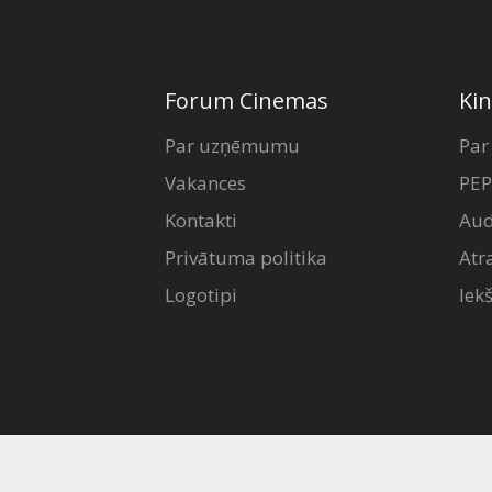
Forum Cinemas
Kin
Par uzņēmumu
Par
Vakances
PEP
Kontakti
Aud
Privātuma politika
Atr
Logotipi
Iek