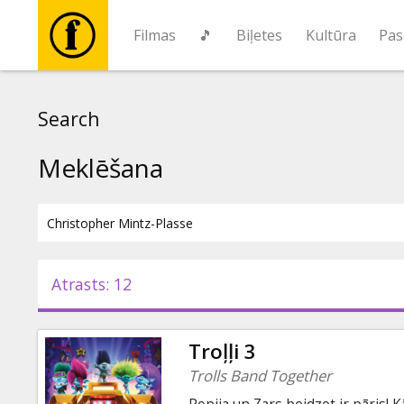
Filmas
🎵
Biļetes
Kultūra
Pas
Filmas
Search
🎵
Meklēšana
Biļetes
Kultūra
Atrasts: 12
Pasākumi
Troļļi 3
Ziņas
Trolls Band Together