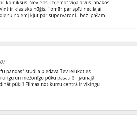
i mīl komiksus. Neviens, izņemot viņa divus labākos
ņš ir klasisks nūģis. Tomēr par spīti necilajai
 dienu nolemj kļūt par supervaroni... bez īpašām
pies zaļā triko, viņš dodas ielās apkarot
iņam neklājas spoži, taču jaunajam varonim
iva dzīve pārvēršas īstā piedzīvojumā, kad viņš
0
.
0)
u pandas" studija piedāvā Tev ielūkoties
 vikingu un mežonīgo pūķu pasaulē - jaunajā
ināt pūķi"! Filmas notikumu centrā ir vikingu
, kur kaujas ar pūķiem ir dzīves veids. Tuvojas
iespēja pierādīt sevi tēvam un visai ciltij. Taču, kad
un kļūst par viņa draugu, visa pasaule sagriežas
0
ā ieskaņojuši: Jānis Reinis, Artis Robežnieks,