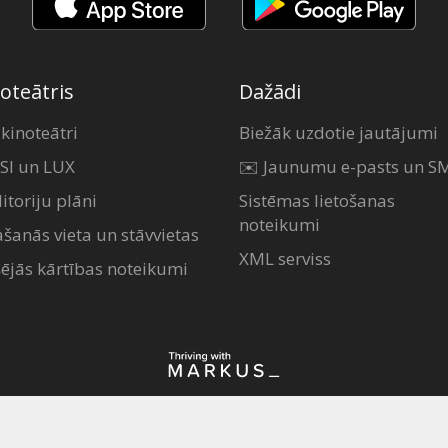
oteātris
Dažādi
 kinoteātri
Biežāk uzdotie jautājumi
SI un LUX
✉️ Jaunumu e-pasts un S
itoriju plāni
Sistēmas lietošanas
noteikumi
ašanās vieta un stāvvietas
XML serviss
šējās kārtības noteikumi