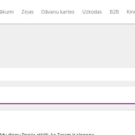
ākumi
Ziņas
Dāvanu kartes
Uzkodas
B2B
Kin