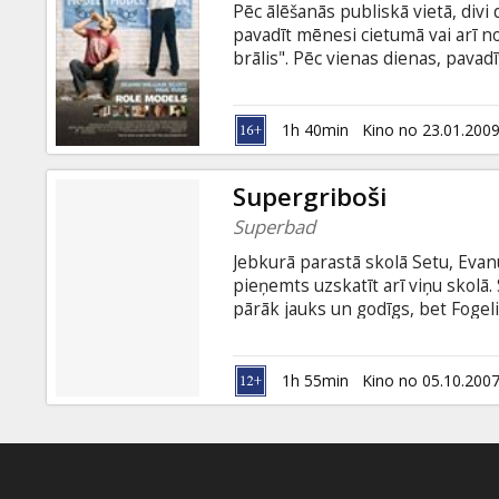
Pēc ālēšanās publiskā vietā, divi
pavadīt mēnesi cietumā vai arī n
brālis". Pēc vienas dienas, pava
sliktākais variants kā izciest pi
Scott, Paul Rudd, Christopher Mi
Randall Johnson Režisors: David 
1h 40min
Kino no 23.01.200
krievu valodā.
Supergriboši
Superbad
Jebkurā parastā skolā Setu, Evanu
pieņemts uzskatīt arī viņu skolā.
pārāk jauks un godīgs, bet Fogeli
sapņu meitene un lieli dzīves plān
un graužot popkornu vai cepot dā
Seta pielūgtā meitene uzaicina viņ
1h 55min
Kino no 05.10.200
uzdevumu viņu dzīvē - sagādāt al