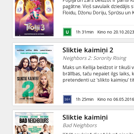
Popija un Zars beidzot ir pāris! 
Dāvanu
pagātne. Viņš savulaik dziedājis
kartes
Floidu, Džonu Doriju, Sprūsu un K
kopš tā laika Zars brāļus nav redz
nolaupa ļaunprātīgās popzvaigzne
Uzkodas
lai atkal apvienotu visus brāļus 
1h 31min
Kino no 20.10.202
atkalapvienošanās!
B2B
Sliktie kaimiņi 2
Neighbors 2: Sorority Rising
Kino
Maks un Kellija beidzot ir tikuši
Klubs
brālības, taču nepaiet ilgs laiks
pretendenti uz 'slikto kaimiņu' tit
kā tikt vaļā no trakulīgajām kaimi
Tediju (Zaks Efrons). Filma angļu
1h 25min
Kino no 06.05.201
Sliktie kaimiņi
Bad Neighbors