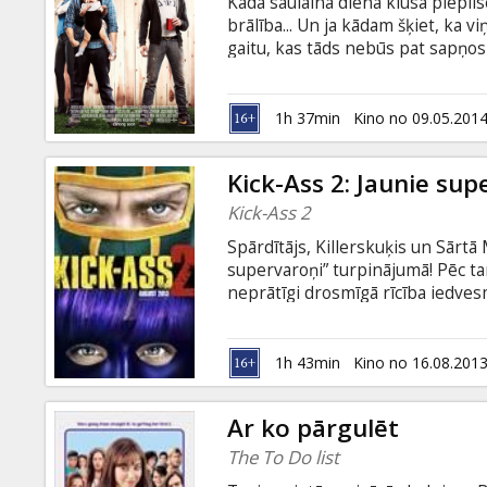
Kādā saulainā dienā klusā piepil
brālība... Un ja kādam šķiet, ka 
gaitu, kas tāds nebūs pat sapņos 
un krievu valodā.
1h 37min
Kino no 09.05.201
Kick-Ass 2: Jaunie sup
Kick-Ass 2
Spārdītājs, Killerskuķis un Sārtā 
supervaroņi” turpinājumā! Pēc ta
neprātīgi drosmīgā rīcība iedve
vada Pulkvedis (Jim Carrey), arī 
patrulētu ielās un pārmācītu ļau
pretinieks – Sārtā Migla (Chris
1h 43min
Kino no 16.08.201
rezultātā ir pārtapis harizmātis
Killerskuķim būs pa spēkam aptu
Ar ko pārgulēt
The To Do list