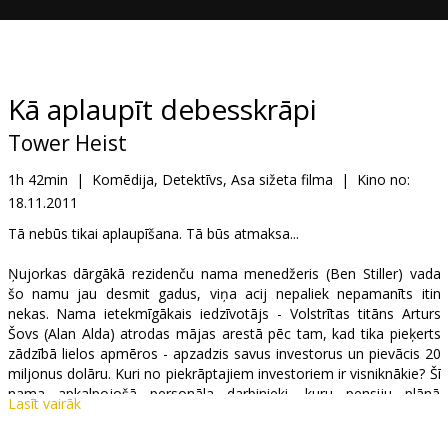
Dāvanu
kartes
Uzkodas
Kā aplaupīt debesskrāpi
Tower Heist
B2B
1h 42min
|
Komēdija, Detektīvs, Asa sižeta filma
|
Kino no:
18.11.2011
Kino
Klubs
Tā nebūs tikai aplaupīšana. Tā būs atmaksa...
Ņujorkas dārgākā rezidenču nama menedžeris (Ben Stiller) vada
šo namu jau desmit gadus, viņa acij nepaliek nepamanīts itin
nekas. Nama ietekmīgākais iedzīvotājs - Volstrītas titāns Arturs
Šovs (Alan Alda) atrodas mājas arestā pēc tam, kad tika pieķerts
zādzībā lielos apmēros - apzadzis savus investorus un pievācis 20
miljonus dolāru. Kuri no piekrāptajiem investoriem ir visniknākie? Šī
nama apkalpojošā personāla darbinieki, kuru pensiju plānā
Lasīt vairāk
ieguldītā naudiņa nu ir vējā. Un tieši viņi pārzina debesskrāpi kā
savu kabatu...