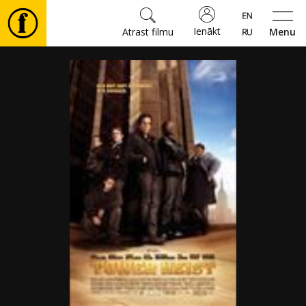
Ienākt
Atrast filmu
Menu
Filmas
🎵
Biļetes
Kultūra
Pasākumi
Ziņas