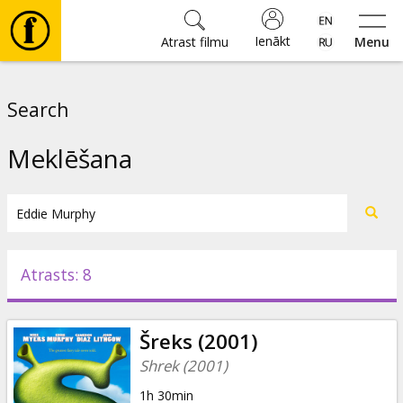
Ienākt
Atrast filmu
Menu
Filmas
Search
🎵
Meklēšana
Biļetes
Kultūra
Atrasts: 8
Pasākumi
Šreks (2001)
Ziņas
Shrek (2001)
1h 30min