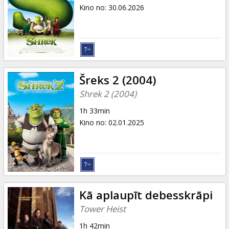
Dāvanu
Kino no
:
30.06.2026
kartes
Uzkodas
B2B
Šreks 2 (2004)
Shrek 2 (2004)
Kino
1h 33min
Klubs
Kino no
:
02.01.2025
Kā aplaupīt debesskrāpi
Tower Heist
1h 42min