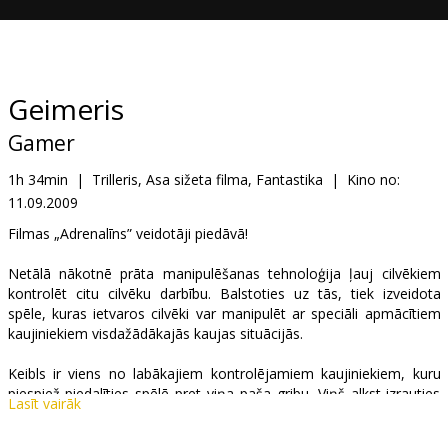
Dāvanu
kartes
Uzkodas
Geimeris
Gamer
B2B
1h 34min
|
Trilleris, Asa sižeta filma, Fantastika
|
Kino no:
11.09.2009
Kino
Klubs
Filmas „Adrenalīns” veidotāji piedāvā!
Netālā nākotnē prāta manipulēšanas tehnoloģija ļauj cilvēkiem
kontrolēt citu cilvēku darbību. Balstoties uz tās, tiek izveidota
spēle, kuras ietvaros cilvēki var manipulēt ar speciāli apmācītiem
kaujiniekiem visdažādākajās kaujas situācijās.
Keibls ir viens no labākajiem kontrolējamiem kaujiniekiem, kuru
piespiež piedalīties spēlē pret viņa paša gribu. Viņš alkst izrauties
Lasīt vairāk
no spēles, lai atkal kļūstu par brīvu cilvēku un atkal satiktu savu
ģimeni. Taču tādēļ viņam nākas izaicināt stingro sistēmu un