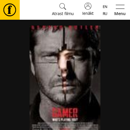
Ienākt
Atrast filmu
Menu
Filmas
🎵
Biļetes
Kultūra
Pasākumi
Ziņas