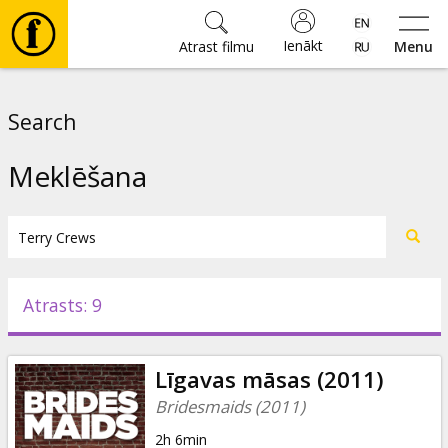
Ienākt
Atrast filmu
Menu
Filmas
Search
🎵
Meklēšana
Biļetes
Kultūra
Atrasts: 9
Pasākumi
Līgavas māsas (2011)
Ziņas
Bridesmaids (2011)
2h 6min