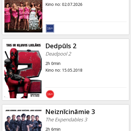
Dāvanu
Kino no
:
02.07.2026
kartes
Uzkodas
B2B
Dedpūls 2
Deadpool 2
Kino
2h 0min
Klubs
Kino no
:
15.05.2018
Neiznīcināmie 3
The Expendables 3
2h 6min