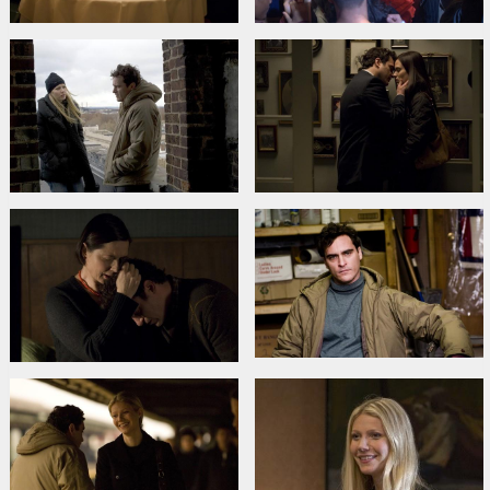
Izplatītājs:
Acme Film SIA
Režisors:
James Gray
Lomās:
Joaquin Phoenix
,
Gwyneth Paltrow
,
Anne Joyce
,
Elliot Villar
,
Vinessa Shaw
,
Craig Walker
,
Donald John Hewitt
,
John Ortiz
,
Bob
Ari
,
Christian Albrizio
,
Isabella Rossellini
,
Moni Moshonov
,
Elias
Koteas
,
Julie Budd