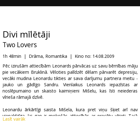
Dāvanu
kartes
Uzkodas
Divi mīlētāji
Two Lovers
B2B
1h 48min
|
Drāma, Romantika
|
Kino no:
14.08.2009
Kino
Pēc izirušām attiecībām Leonards pārvācas uz savu bērnības māju
pie vecākiem Bruklinā. Vēloties palīdzēt dēlam pārvarēt depresiju,
Klubs
vecāki mudina Leonardu tikties ar sava darījumu partnera meitu -
jauko un gādīgo Sandru. Vienlaikus Leonards iepazīstas ar
noslēpumaino un skaisto kaimiņieni Mišelu, kas īsti neiederas
vīrieša rāmajā dzīvē.
Leonardu ārkārtīgi saista Mišela, kura pret viņu šķiet arī nav
vienaldzīga, lai gan ir mokošās attiecībās ar precētu vīrieti. Tajā
Lasīt vairāk
pašā laikā Leonards jūt vecāku spiedienu saistīt savu dzīvi ar
Sandru. Leonards ir spiests pieņem neiespējamu lēmumu - ļauties
kaislībai un mīlestībai vai riskēt iekrist atpakaļ tumsībā, kas reiz