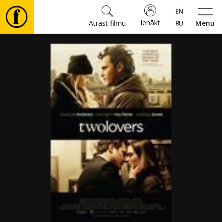
Ienākt
Atrast filmu
Menu
Filmas
🎵
Biļetes
Kultūra
Pasākumi
Ziņas