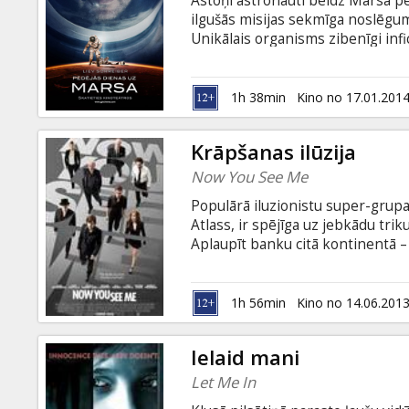
Astoņi astronauti beidz Marsa p
Dāvanu
ilgušās misijas sekmīga noslēgu
kartes
Unikālais organisms zibenīgi inf
aizlidošana no planētas nesola gl
bet arī jāpasargā Zeme no briesm
Uzkodas
nominēts „Oskaram” par animācija
1h 38min
Kino no 17.01.201
uzrakstīts pirms četrdesmit gadie
gardu kumosu fantastikas literat
B2B
Krāpšanas ilūzija
Now You See Me
Kino
Populārā iluzionistu super-grupa 
Klubs
Atlass, ir spējīga uz jebkādu triku
Aplaupīt banku citā kontinentā – v
nepievērst likumsargu uzmanību. 
aģente Alma, neskatoties uz pil
krāpšanu atmaskošanai. Viņi aicin
1h 56min
Kino no 14.06.201
Tadeušu Bredliju, kurš apgalvo, k
Ielaid mani
Let Me In