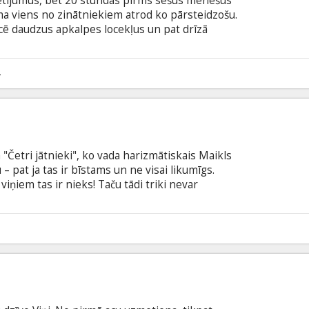
ētījumus, bet 20 stundas pirms sešus mēnešus
ma viens no zinātniekiem atrod ko pārsteidzošu.
icē daudzus apkalpes locekļus un pat drīzā
ābiņu. Astronautiem ne vien jāglābj sava dzīvība,
īgā vīrusa. Režisors Rūrī Robinsons savulaik
s filmu un tagad ekranizējis stāstu, kas
4
m. Savādi, ka producenti bija palaiduši garām tik
ūrā.
"Četri jātnieki", ko vada harizmātiskais Maikls
 – pat ja tas ir bīstams un ne visai likumīgs.
iņiem tas ir nieks! Taču tādi triki nevar
FIB aģents Dilans un viņa pāriniece – Interpola
nīgu raksturu nesaderību, apvieno savus spēkus
a palīgā arī slavenu iluzionistu atmaskotāju
3
a zinot "Četru jātnieku" triku veikšanas knifus.