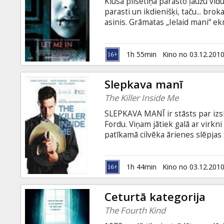
Klusā pilsētiņā parasto ļaužu vid
parasti un ikdienišķi, taču... bro
asinis. Grāmatas „Ielaid mani“ ek
gan mīlas stāstu, tomēr sižets ie
reālistiskā vampīru mītu interpre
asinssūcēju klišejām. „Jauna vamp
1h 55min
Kino no 03.12.201
skatītāji apveltījuši desmitgades
Slepkava manī
The Killer Inside Me
SLEPKAVA MANĪ ir stāsts par izs
Fordu. Viņam jātiek galā ar virkn
patīkamā cilvēka ārienes slēpjas 
aizdomu ēna, Lū arvien grūtāk nā
Džima Tompsona romāns, nekas nav
cenšas pierādīt Lū vainu, paši sl
1h 44min
Kino no 03.12.201
Maikla Vinterbotoma jaunajā film
Alba un Keita Hadsone.
Ceturtā kategorija
The Fourth Kind