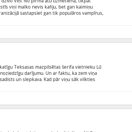
ū dzīvo Viņi. No pirmā acu uzmetiena, tikpat
kastīs viņi malko nevis kafiju, bet gan kaimiņu
ranizācijā sastapsiet gan tik populāros vampīrus,
vērojami atšķiras no līdz šim ierastā. Drūmā,
tācija skatītāju negarlaiko ar apnicīgām bālo
īru žanra klasika“, - augstākā atzinība, ar kādu
0
 labāko vampīru filmu.
katīgu Teksasas mazpilsētas šerifa vietnieku Lū
i noziedzīgu darījumu. Un ar faktu, ka zem viņa
sadists un slepkava. Kad pār viņu sāk vilkties
kas sameklēt alibi. Taču stāstā, kura pamatā ir
 tā kā izskatās. Izrādās, ka izmeklētāji, kas
ēpj kādu noslēpumu... Godalgotā britu režisora
0
ā galvenās lomas atveido Keisijs Afleks, Džesika