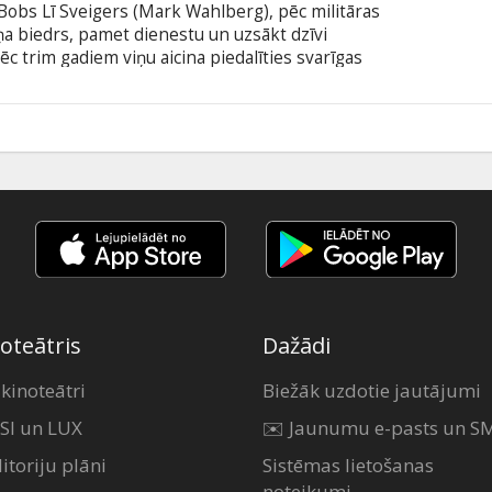
Bobs Lī Sveigers (Mark Wahlberg), pēc militāras
viņa biedrs, pamet dienestu un uzsākt dzīvi
c trim gadiem viņu aicina piedalīties svarīgas
nā. Kad uzdevums izgāžas un Bobu apsūdz
ā, viņš ir spiests bēguļot. Nu viņam jāatrod tie,
oteātris
Dažādi
 kinoteātri
Biežāk uzdotie jautājumi
SI un LUX
✉️ Jaunumu e-pasts un S
itoriju plāni
Sistēmas lietošanas
noteikumi