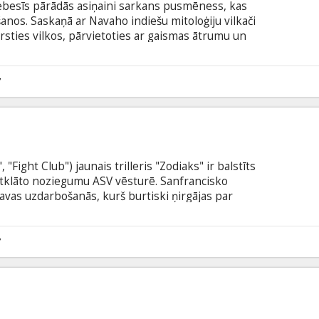
 debesīs pārādās asiņaini sarkans pusmēness, kas
nos. Saskaņā ar Navaho indiešu mitoloģiju vilkači
ērsties vilkos, pārvietoties ar gaismas ātrumu un
ņā Hugēnotā kāds zēns vārdā Timotijs gatavojas
nas dienu. Viņam tas ir nozīmīgs notikums, taču
ērtībām šai dienā. Timotija ģimene ir vilkači, bet
7
 asinis. Tieši viņš noteiks ģimenes likteni, kā arī
"Fight Club") jaunais trilleris "Zodiaks" ir balstīts
atklāto noziegumu ASV vēsturē. Sanfrancisko
kavas uzdarbošanās, kurš burtiski ņirgājas par
ā vēstules un nesaprotamus kodus. Četri
otvertu slepkavu. Šī lieta kļūs par visu četru
un darbs būs atkarīgi un sastāvēs no
7
 izskaidrojumu notiekošajam un atrast vainīgo.