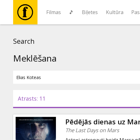
Filmas
🎵
Biļetes
Kultūra
Pas
Filmas
Search
🎵
Meklēšana
Biļetes
Kultūra
Atrasts: 11
Pasākumi
Pēdējās dienas uz Ma
Ziņas
The Last Days on Mars