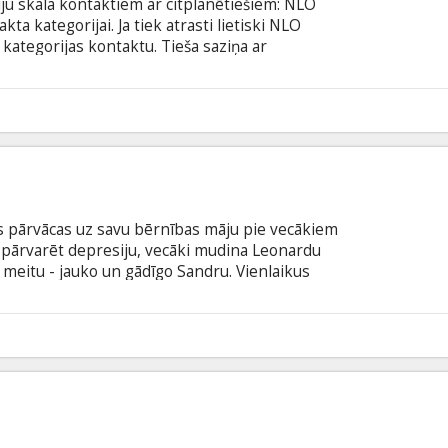
iju skala kontaktiem ar citplanētiešiem: NLO
ta kategorijai. Ja tiek atrasti lietiski NLO
 kategorijas kontaktu. Tieša saziņa ar
vjiem – trešā kategorija. Savukārt cilvēku
rija.
9
s pārvācas uz savu bērnības māju pie vecākiem
m pārvarēt depresiju, vecāki mudina Leonardu
 meitu - jauko un gādīgo Sandru. Vienlaikus
ino un skaisto kaimiņieni Mišelu, kas īsti
eonardu ārkārtīgi saista Mišela, kura pret viņu
ir mokošās attiecībās ar precētu vīrieti. Tajā pašā
9
nu saistīt savu dzīvi ar Sandru.