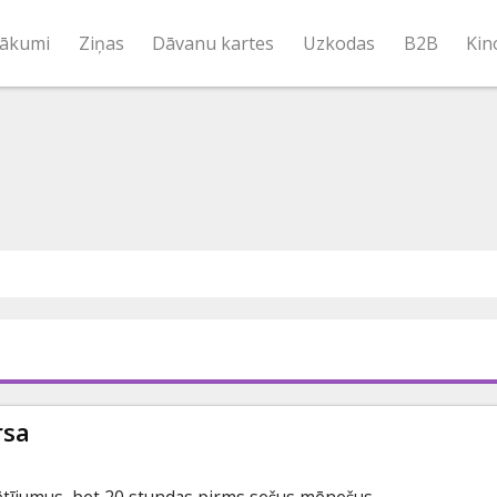
ākumi
Ziņas
Dāvanu kartes
Uzkodas
B2B
Kin
rsa