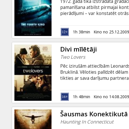
1972. gadā tika izstrādāta gradāc
pamanīšana atbilst pirmajai kontak
pierādījumi – var konstatēt otrās
citplanētiešu civilizācijas pārstā
nolaupīšana – tā ir ceturtā katego
1h 38min
Kino no 25.12.200
Divi mīlētāji
Two Lovers
Pēc izirušām attiecībām Leonard
Bruklinā. Vēloties palīdzēt dēla
tikties ar sava darījumu partnera
Leonards iepazīstas ar noslēpuma
neiederas vīrieša rāmajā dzīvē. L
šķiet arī nav vienaldzīga, lai gan 
1h 48min
Kino no 14.08.200
laikā Leonards jūt vecāku spiedie
Šausmas Konektikutā
Haunting In Connecticut