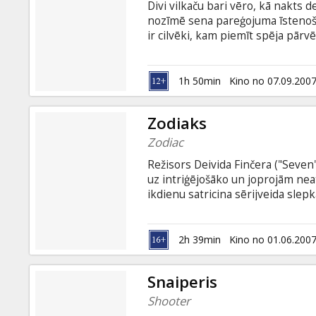
Divi vilkaču bari vēro, kā nakts
nozīmē sena pareģojuma īstenoša
ir cilvēki, kam piemīt spēja pārv
nogalināt ar lāstu. Mazā pilsēti
atzīmēt savu trīspadsmito dzimša
viņš neko neapjauš par savām pārv
1h 50min
Kino no 07.09.200
viņā pašā tikai pa daļai rit vilkaču
mainīs vilkaču pasauli.
Zodiaks
Zodiac
Režisors Deivida Finčera ("Seven", 
uz intriģējošāko un joprojām ne
ikdienu satricina sērijveida slep
policiju atstājot nozieguma viet
izmeklētāji ķeras pie darba, lai n
cilvēku apsēstību, jo viņu dzīve 
2h 39min
Kino no 01.06.200
nebeidzamiem mēģinājumiem rast
Snaiperis
Shooter