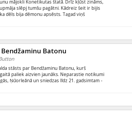
nu mājokli Konetikutas štatā. Drīz kļūst zināms,
rupmāja slēpj tumšu pagātni. Kādreiz šeit ir bijis
eka dēls bija dēmonu apsēsts. Tagad viņš
īgo ģimeni šausmu dzelmē... Lomās: Virginia
eas, Amanda Crew, Martin Donovan Režisors: Peter
 Tim Metcalfe Producents: Paul Brooks, Daniel
9
Trapani Filma angļu valodā ar subtitriem
r Bendžaminu Batonu
Button
ralda stāsts par Bendžaminu Batonu, kurš
gaitā paliek aizvien jaunāks. Neparastie notikumi
gās, Ņūorleānā un sniedzas līdz 21. gadsimtam -
pat kā mēs visi, nespēj ietekmēt laika ritējumu un
ik tā var būt jebkuram no mums. Režisors: David
winton, Cate Blanchett, Elias Koteas, Julia Ormond
9
iem latviešu un krievu valodā.