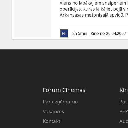
Viens no labākajiem snaiperiem 
operācijas, kuras laikā iet bojā 
Arkanzasas mežonīgajā apvidū. Pē
militārās operācijas sagatavoša
prezidenta slepkavības mēģinājum
kas viņu nodeva.
2h 5min
Kino no 20.04.2007
Forum Cinemas
Kin
Par uzņēmumu
Par
Vakances
PEP
Kontakti
Aud