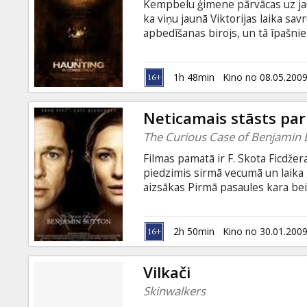
Kempbelu ģimene pārvācas uz jau
ka viņu jaunā Viktorijas laika sav
apbedīšanas birojs, un tā īpašni
atgriežas, lai nogremdētu nevain
Madsen, Kyle Gallner, Elias Kot
Cornwell Scenārijs: Adam Simon,
1h 48min
Kino no 08.05.200
Farrands, Wendy Rhoads, Andrew 
latviešu un krievu valodā.
Neticamais stāsts pa
The Curious Case of Benjamin 
Filmas pamatā ir F. Skota Ficdže
piedzimis sirmā vecumā un laika 
aizsākas Pirmā pasaules kara bei
tas ir stāsts par cilvēku, kurš tā
viņa dzīve ir tikpat neparasta, c
Fincher Lomās: Brad Pitt, Tilda S
2h 50min
Kino no 30.01.200
u.c. Filma angļu valodā ar subtitr
Vilkači
Skinwalkers