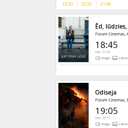
19:20
20:35
21:40
Ēd, lūdzies,
Forum Cinemas, A
18:45
Līdz: 21:25
Angļu
Latvie
Odiseja
Forum Cinemas, D
19:05
Līdz: 22:17
Angļu
Latvie