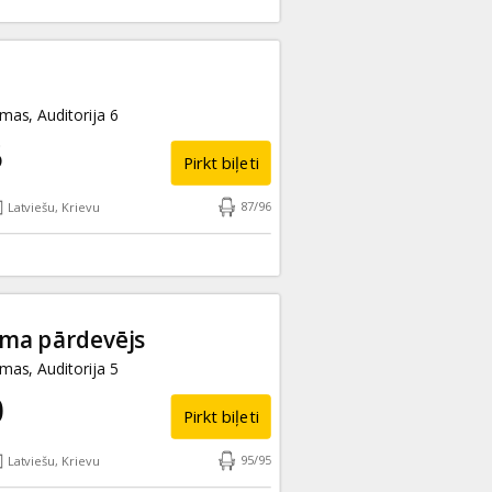
as, Auditorija 6
5
Pirkt biļeti
87
/
96
Latviešu, Krievu
uma pārdevējs
as, Auditorija 5
0
Pirkt biļeti
95
/
95
Latviešu, Krievu