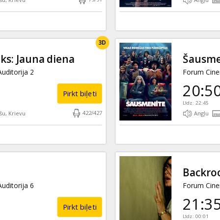
3D
ēks: Jauna diena
Šausme
uditorija 2
Forum Cinem
20:5
Pirkt biļeti
Līdz: 22:45
422
/
427
šu, Krievu
Angļu
Backro
uditorija 6
Forum Cinem
21:3
Pirkt biļeti
Līdz: 00:01