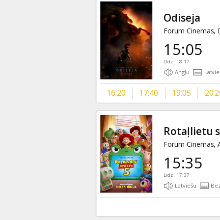
Dāvanu
Odiseja
kartes
Forum Cinemas, D
15:05
Uzkodas
Līdz: 18:17
Angļu
Latvie
B2B
16:20
17:40
19:05
20:2
Kino
Klubs
Rotaļlietu s
Forum Cinemas, A
15:35
Līdz: 17:37
Latviešu
Bez