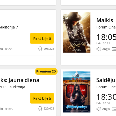
Maikls
uditorija 7
Forum Cinem
18:0
Pirkt biļeti
Līdz: 20:32
208
/
228
šu, Krievu
Angļu
Premium 2D
ēks: Jauna diena
Saldēj
EPSI auditorija
Forum Cinem
18:3
Pirkt biļeti
Līdz: 20:16
522
/
602
šu, Krievu
Angļu