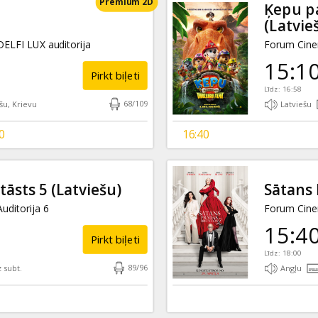
Premium 2D
Ķepu pa
(Latvie
ELFI LUX auditorija
Forum Cinem
15:1
Pirkt biļeti
Līdz: 16:58
68
/
109
šu, Krievu
Latviešu
0
16:40
tāsts 5
(Latviešu)
Sātans 
uditorija 6
Forum Cinem
15:4
Pirkt biļeti
Līdz: 18:00
89
/
96
 subt.
Angļu