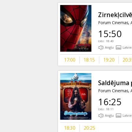
Zirnekļcilv
Forum Cinemas, A
15:50
Līdz: 18:40
Angļu
Latvie
17:00
18:15
19:20
20:3
Saldējuma 
Forum Cinemas, A
16:25
Līdz: 18:11
Angļu
Latvie
18:30
20:25