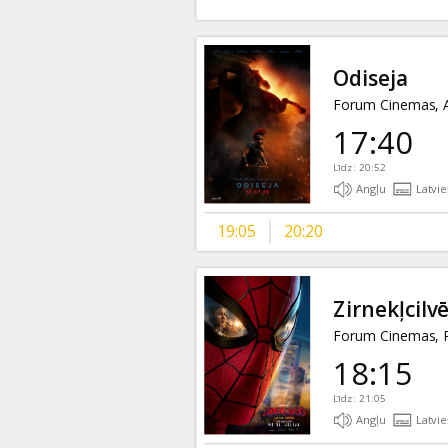
Odiseja
Forum Cinemas, A
17:40
Līdz: 20:52
Angļu
Latvie
19:05
20:20
Zirnekļcilv
Forum Cinemas, P
18:15
Līdz: 21:05
Angļu
Latvie