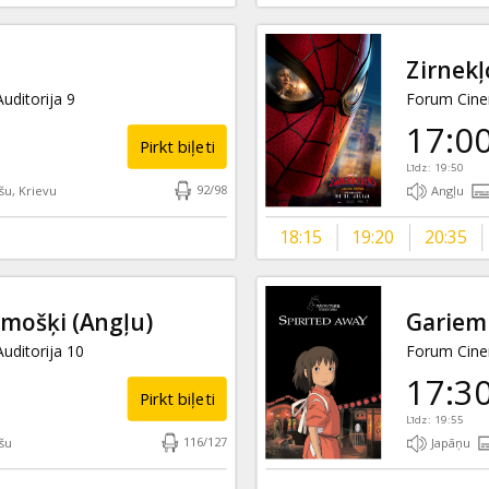
Zirnekļ
uditorija 9
Forum Cinem
17:0
Pirkt biļeti
Līdz: 19:50
92
/
98
šu, Krievu
Angļu
18:15
19:20
20:35
 mošķi
(Angļu)
Gariem 
uditorija 10
Forum Cinem
17:3
Pirkt biļeti
Līdz: 19:55
116
/
127
šu
Japāņu