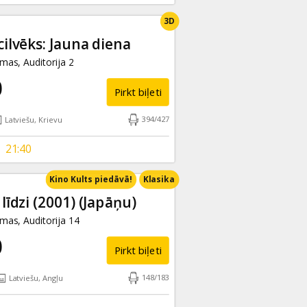
3D
cilvēks: Jauna diena
as, Auditorija 2
0
Pirkt biļeti
394
/
427
Latviešu, Krievu
21:40
Kino Kults piedāvā!
Klasika
līdzi (2001)
(Japāņu)
as, Auditorija 14
0
Pirkt biļeti
148
/
183
Latviešu, Angļu