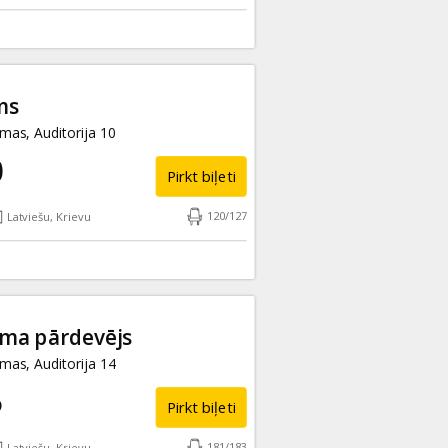
ms
as, Auditorija 10
0
Pirkt biļeti
120
/
127
Latviešu, Krievu
uma pārdevējs
as, Auditorija 14
5
Pirkt biļeti
181
/
183
Latviešu, Krievu