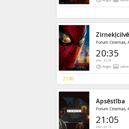
Zirnekļcilv
Forum Cinemas, A
20:35
Līdz: 23:25
Angļu
Latvie
21:40
Apsēstība
Forum Cinemas, A
21:05
Līdz: 23:13