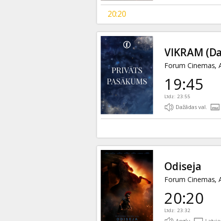
20:20
VIKRAM
(Da
Forum Cinemas, A
19:45
Līdz: 23:55
Dažādas val.
Odiseja
Forum Cinemas, A
20:20
Līdz: 23:32
Angļu
Latvie