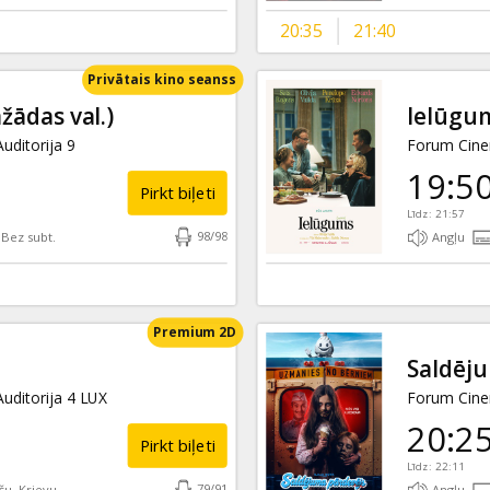
20:35
21:40
Privātais kino seanss
žādas val.)
Ielūgu
uditorija 9
Forum Cinem
19:5
Pirkt biļeti
Līdz: 21:57
98
/
98
Bez subt.
Angļu
Premium 2D
Saldēj
uditorija 4 LUX
Forum Cinem
20:2
Pirkt biļeti
Līdz: 22:11
79
/
91
šu, Krievu
Angļu