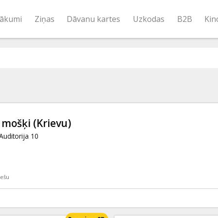
ākumi
Ziņas
Dāvanu kartes
Uzkodas
B2B
Kin
 mošķi
(Krievu)
uditorija 10
iešu