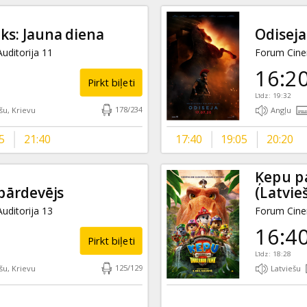
ēks: Jauna diena
Odiseja
uditorija 11
Forum Cinem
16:2
Pirkt biļeti
Līdz: 19:32
178
/
234
šu, Krievu
Angļu
5
21:40
17:40
19:05
20:20
Ķepu pa
pārdevējs
(Latvie
uditorija 13
Forum Cinem
16:4
Pirkt biļeti
Līdz: 18:28
125
/
129
šu, Krievu
Latviešu