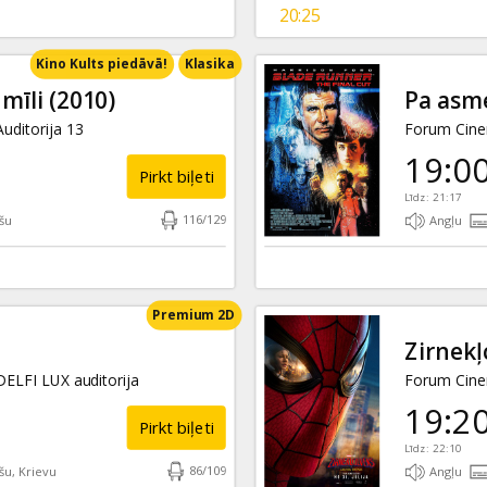
20:25
Kino Kults piedāvā!
Klasika
 mīli (2010)
Pa asme
uditorija 13
Forum Cinem
19:0
Pirkt biļeti
Līdz: 21:17
116
/
129
šu
Angļu
Premium 2D
Zirnekļ
ELFI LUX auditorija
Forum Cinem
19:2
Pirkt biļeti
Līdz: 22:10
86
/
109
šu, Krievu
Angļu