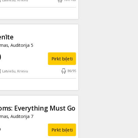
nīte
as, Auditorija 5
0
Pirkt biļeti
86
/
95
Latviešu, Krievu
oms: Everything Must Go
as, Auditorija 7
5
Pirkt biļeti