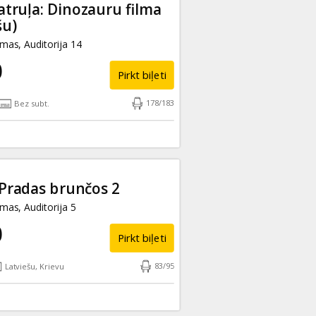
truļa: Dinozauru filma
šu)
as, Auditorija 14
0
Pirkt biļeti
178
/
183
Bez subt.
Pradas brunčos 2
as, Auditorija 5
0
Pirkt biļeti
83
/
95
Latviešu, Krievu