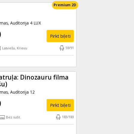
Premium 2D
as, Auditorija 4 LUX
0
Pirkt biļeti
59
/
91
Latviešu, Krievu
truļa: Dinozauru filma
šu)
as, Auditorija 12
0
Pirkt biļeti
183
/
183
Bez subt.