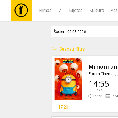
Filmas
🎵
Biļetes
Kultūra
Pas
Filmas
🎵
Seansu filtrs
Biļetes
Minioni un
Kultūra
Forum Cinemas, A
14:55
Pasākumi
Līdz: 16:45
Krievu
Latv
Ziņas
17:20