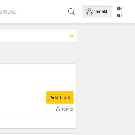
o Klubs
Ienākt
Pirkt biļeti
104
/
127