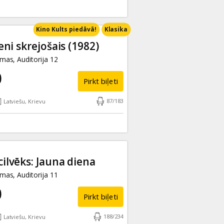
Kino Kults piedāvā!
Klasika
ni skrejošais (1982)
as, Auditorija 12
0
Pirkt biļeti
87
/
183
Latviešu, Krievu
cilvēks: Jauna diena
as, Auditorija 11
0
Pirkt biļeti
188
/
234
Latviešu, Krievu