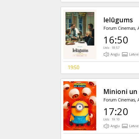
Ielūgums
Forum Cinemas, A
16:50
Līdz: 18:57
Angļu
Latvie
19:50
Minioni un
Forum Cinemas, A
17:20
Līdz: 19:10
Angļu
Latvie