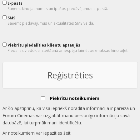
E-pasts
Saņemt kino jaunumus un īpašos piedāvājumus e-pastā.
SMS
Saņemt piedāvājumus un aktualitātes SMS veidā.
Piekrītu piedalīties klientu aptaujās
Piedalies viedokļa izteikšanā ar iespēju laimēt bezmaksas kino biļeti.
Reģistrēties
Piekrītu noteikumiem
Ar šo apstiprinu, ka visa iepriekš norādītā informācija ir pareiza un
Forum Cinemas var uzglabāt manu personīgo informāciju savā
datubāzē, lai turpmāk mani identificētu.
Ar noteikumiem var iepazīties šeit: