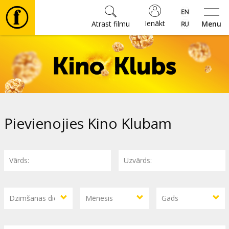
Ienākt
Atrast filmu
Menu
Filmas
🎵
Biļetes
Pievienojies Kino Klubam
Kultūra
Pasākumi
Ziņas