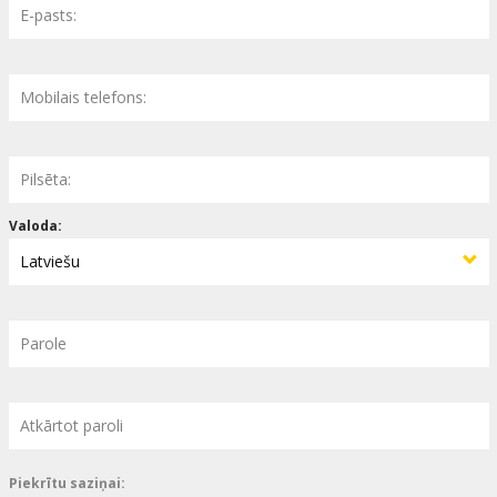
Dāvanu
kartes
Uzkodas
B2B
Kino
Valoda:
Klubs
Piekrītu saziņai: