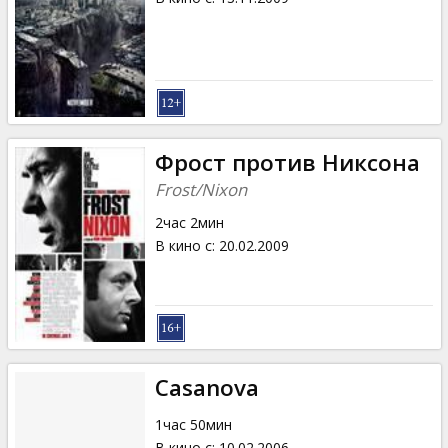
Фрост против Никсона
Frost/Nixon
2час 2мин
В кино с
:
20.02.2009
Casanova
1час 50мин
В кино с
:
10.02.2006