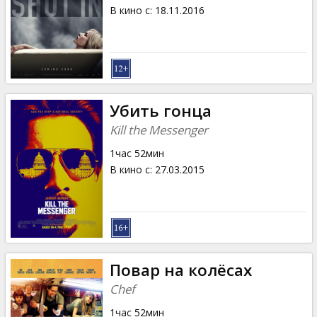
Кинозакуски
В кино с
:
18.11.2016
B2B
Клуб
Убить гонца
Kill the Messenger
1час 52мин
В кино с
:
27.03.2015
Повар на колёсах
Chef
1час 52мин