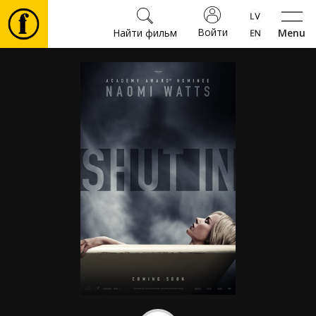
Войти
Найти фильм
Menu
Фильмы
Билеты
Культура
Мероприятия
Новости
Подарки