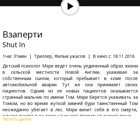
Кинозакуски
B2B
Взаперти
Клуб
Shut In
1час 31мин
|
Триллер, Фильм ужасов
|
В кино с:
18.11.2016
Детский психолог Мэри ведет очень уединенный образ жизни
в сельской местности Новой Англии, ухаживая за
собственным сыном, который пребывает в коме после
автомобильной аварии. Тут же она принимает своих
пациентов. Одним из ее новых пациентов оказывается
странный мальчик по имени Том. Мэри берется ухаживать за
Томом, но во время жуткой зимней бури таинственный Том
неожиданно убегает в лес. Мэри винит себя в его смерти,
однако вскоре в ее доме начинают твориться жуткие вещи.
Читать далее
Фильм на английском языке с субтитрами на латышском и
русском языках.