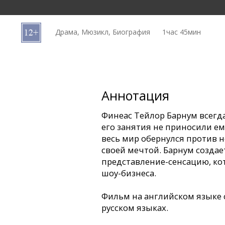
Кинозакуски
Драма, Мюзикл, Биография
1час 45мин
B2B
Клуб
Аннотация
Финеас Тейлор Барнум всегда
его занятия не приносили ему
весь мир обернулся против н
своей мечтой. Барнум созда
представление-сенсацию, ко
шоу-бизнеса.
Фильм на английском языке 
русском языках.