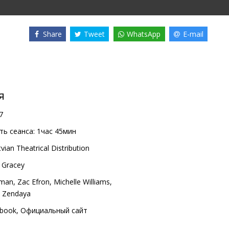
Share
Tweet
WhatsApp
E-mail
я
7
ь сеанса:
1час 45мин
vian Theatrical Distribution
 Gracey
kman
,
Zac Efron
,
Michelle Williams
,
Zendaya
book
,
Официальный сайт