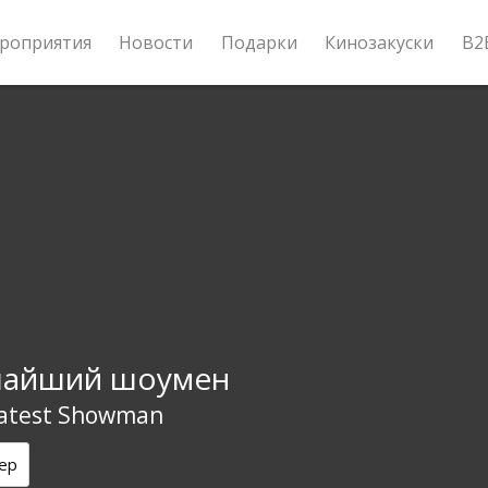
роприятия
Новости
Подарки
Кинозакуски
B2
чайший шоумен
atest Showman
ер