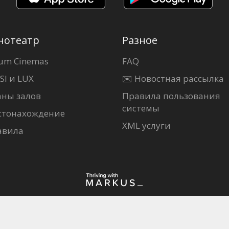
нотеатр
Разное
um Cinemas
FAQ
SI и LUX
✉️ Новостная рассылка
аны залов
Правила пользования
системы
стонахождение
XML услуги
авила