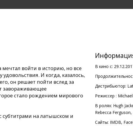
Информаци
В кино с:
29.12.201
 мечтал войти в историю, но все
 удовольствия. И когда, казалось,
Продолжительност
его, он решает пойти вслед за
Дистрибьютор:
Lat
ет завораживающее
торое стало рождением мирового
Pежиссер :
Michael
В ролях:
Hugh Jac
Rebecca Ferguson
,
с субтитрами на латышском и
Сайты:
IMDB
,
Face