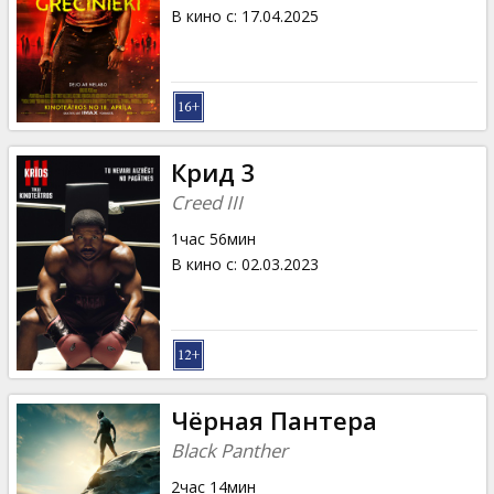
Кинозакуски
В кино с
:
17.04.2025
B2B
Клуб
Крид 3
Creed III
1час 56мин
В кино с
:
02.03.2023
Чёрная Пантера
Black Panther
2час 14мин