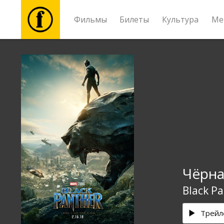
Фильмы
Билеты
Культура
Ме
Фильмы
Билеты
Культура
Мероприятия
Чёрна
Новости
Black P
Подарки
Трейл