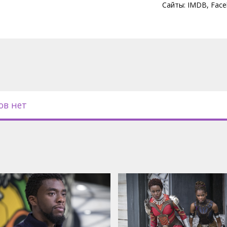
с субтитрами на латышском и
Сайты:
IMDB
,
Face
мате 2D и 3D.
ов нет