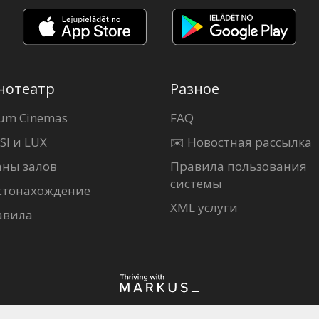
нотеатр
Разное
um Cinemas
FAQ
SI и LUX
✉️ Новостная рассылка
аны залов
Правила пользования
системы
стонахождение
XML услуги
авила