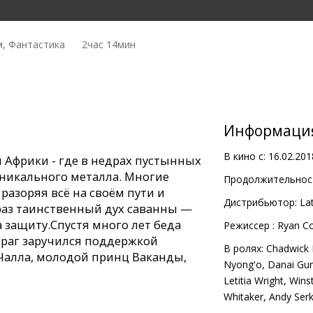
, Фантастика
2час 14мин
Информаци
В кино с:
16.02.201
 Африки - где в недрах пустынных
уникального металла. Многие
Продолжительност
разоряя всё на своём пути и
Дистрибьютор:
Lat
раз таинственный дух саванны —
 защиту.Спустя много лет беда
Pежиссер :
Ryan Co
враг заручился поддержкой
В ролях:
Chadwick
Чалла, молодой принц Ваканды,
Nyong'o
,
Danai Gur
стоит возродить легенду и
Letitia Wright
,
Wins
надев маску Чёрной Пантеры.
Whitaker
,
Andy Serk