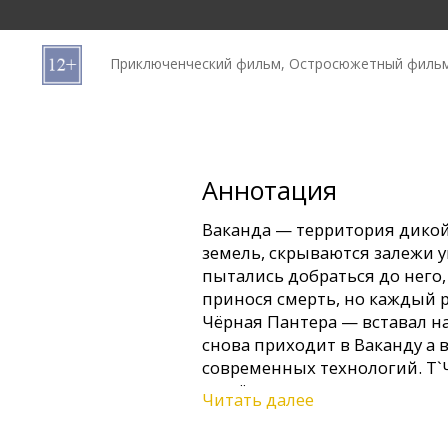
Кинозакуски
Приключенческий фильм, Остросюжетный фильм
B2B
Клуб
Аннотация
Ваканда — территория дикой
земель, скрываются залежи 
пытались добраться до него, 
принося смерть, но каждый 
Чёрная Пантера — вставал на
снова приходит в Ваканду a 
современных технологий. Т`
узнаёт, что именно ему пред
Читать далее
продолжить вечную борьбу, 