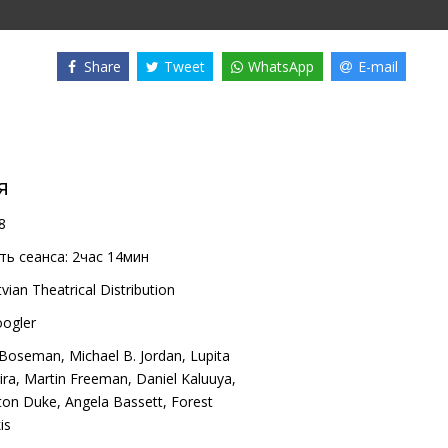
Share
Tweet
WhatsApp
E-mail
я
8
ь сеанса:
2час 14мин
vian Theatrical Distribution
ogler
 Boseman
,
Michael B. Jordan
,
Lupita
ira
,
Martin Freeman
,
Daniel Kaluuya
,
ton Duke
,
Angela Bassett
,
Forest
is