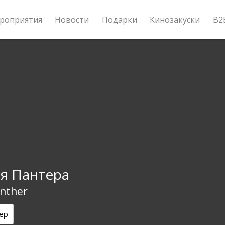
роприятия
Новости
Подарки
Кинозакуски
B2
я Пантера
anther
ер