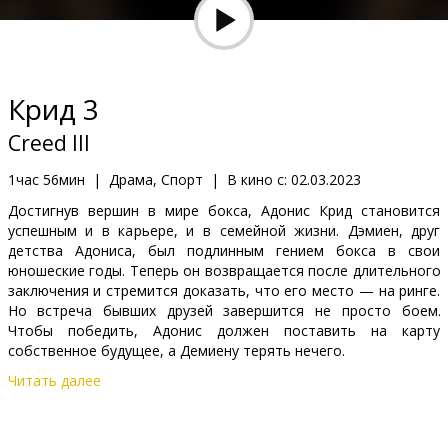
Кинозакуски
B2B
Крид 3
Клуб
Creed III
1час 56мин
|
Драма, Спорт
|
В кино с:
02.03.2023
Достигнув вершин в мире бокса, Адонис Крид становится
успешным и в карьере, и в семейной жизни. Дэмиен, друг
детства Адониса, был подлинным гением бокса в свои
юношеские годы. Теперь он возвращается после длительного
заключения и стремится доказать, что его место — на ринге.
Но встреча бывших друзей завершится не просто боем.
Чтобы победить, Адонис должен поставить на карту
собственное будущее, а Демиену терять нечего.
Читать далее
Фильм на английском языке с субтитрами на латышском и
русском языках.