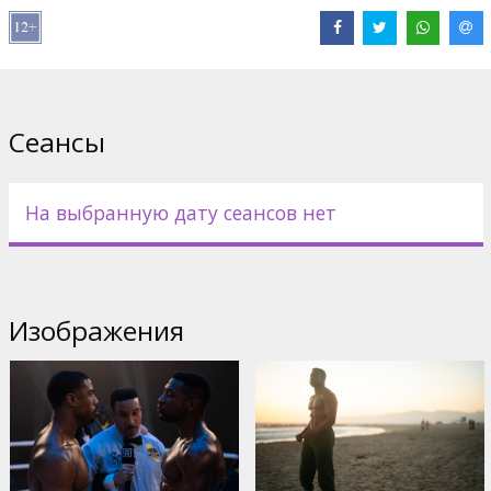
Дистрибьютор:
Acme Film SIA
Pежиссер :
Michael B. Jordan
В ролях:
Michael B. Jordan
,
Tessa Thompson
,
Jonathan Majors
Сайты:
IMDB
,
Facebook
Сеансы
На выбранную дату сеансов нет
Изображения