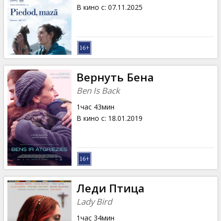
Кинозакуски
В кино с
:
07.11.2025
B2B
Клуб
Вернуть Бена
Ben Is Back
1час 43мин
В кино с
:
18.01.2019
Леди Птица
Lady Bird
1час 34мин