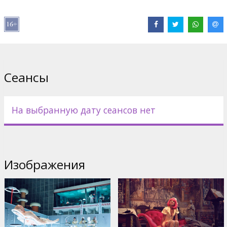
бытия. Эту разгадку ищет не только он сам, но и
таинственный Менеджмент, правящий миром посредством
всевидящих устройств, юный хакер, циничный босс,
виртуальный психоаналитик и сексапильная блондинка - и
каждый заинтересован в том, чтобы теорема Зеро была
доказана или опровергнута.
Сеансы
Однажды судьба дарит герою шанс отыскать все ответы на
свои оригинальные вопросы. Но что же в итоге он выберет—
умиротворенность или безудержный хаос, скромное
существование в серой будке или яркую, испепеляющую
На выбранную дату сеансов нет
любовь…
Фильм на английском языке с субтитрами на латышском и
русском языках.
Изображения
Дистрибьютор:
Festivāls "Baltijas pērle"
Pежиссер :
Terry Gilliam
В ролях:
Christoph Waltz
,
Mélanie Thierry
,
David Thewlis
,
Lucas
Hedges
,
Matt Damon
,
Ben Whishaw
,
Tilda Swinton
Сайты:
Балтийская жемчужина
,
IMDB
,
Facebook
,