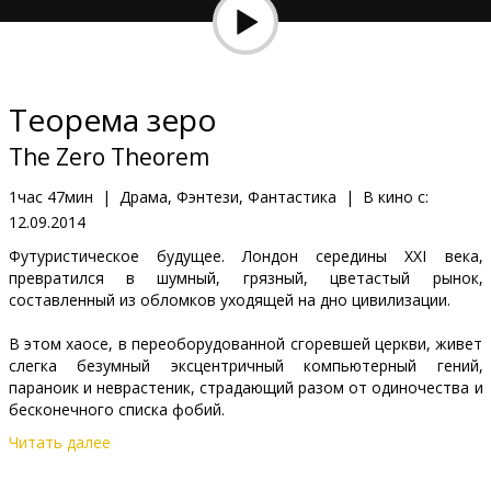
Кинозакуски
B2B
Теорема зеро
Клуб
The Zero Theorem
1час 47мин
|
Драма, Фэнтези, Фантастика
|
В кино с:
12.09.2014
Футуристическое будущее. Лондон середины XXI века,
превратился в шумный, грязный, цветастый рынок,
составленный из обломков уходящей на дно цивилизации.
В этом хаосе, в переоборудованной сгоревшей церкви, живет
слегка безумный эксцентричный компьютерный гений,
параноик и неврастеник, страдающий разом от одиночества и
бесконечного списка фобий.
Читать далее
Ученый бьется над таинственной, неразрешимой теоремой,
способной подтвердить бессмысленность и ничтожность